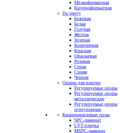
Мелкоформатная
Крупноформатная
По цвету
Бежевая
Белая
Голубая
Желтая
Зеленая
Коричневая
Красная
Оранжевая
Розовая
Серая
Синяя
Черная
Опоры для плитки
Регулируемые опоры
Регулируемые опоры
металлические
Регулируемые опоры
огнеупорные
Кварцвиниловые полы
SPC-ламинат
LVT-плитка
MSPC-ламинат