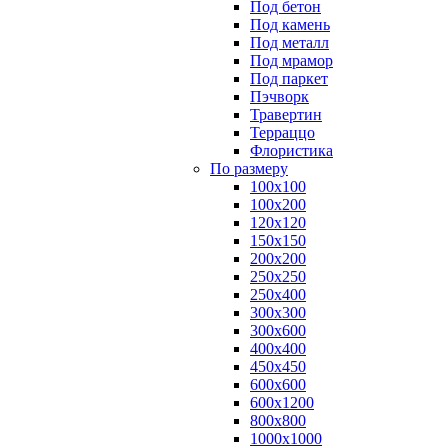
Под бетон
Под камень
Под металл
Под мрамор
Под паркет
Пэчворк
Травертин
Терраццо
Флористика
По размеру
100х100
100х200
120х120
150х150
200х200
250х250
250х400
300х300
300х600
400х400
450х450
600х600
600х1200
800х800
1000х1000