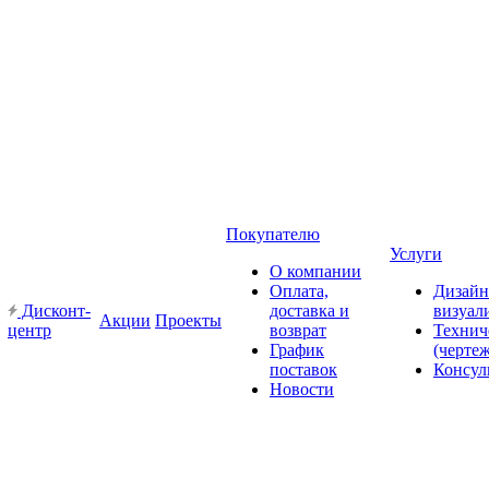
Покупателю
Услуги
О компании
Оплата,
Дизайн
Дисконт-
доставка и
визуал
Акции
Проекты
центр
возврат
Технич
График
(черте
поставок
Консул
Новости