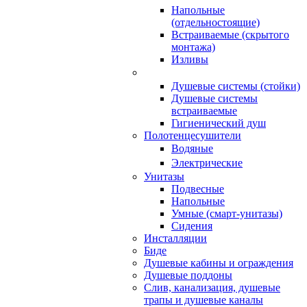
Напольные
(отдельностоящие)
Встраиваемые (скрытого
монтажа)
Изливы
Душевые системы (стойки)
Душевые системы
встраиваемые
Гигиенический душ
Полотенцесушители
ㅤВодяные
ㅤЭлектрические
Унитазы
Подвесные
Напольные
Умные (смарт-унитазы)
Сидения
Инсталляции
Биде
Душевые кабины и ограждения
Душевые поддоны
Слив, канализация, душевые
трапы и душевые каналы