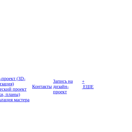
-проект (3D-
Запись на
+
изация)
Контакты
дизайн-
ЕЩЕ
еский проект
проект
жи, планы)
ьтация мастера