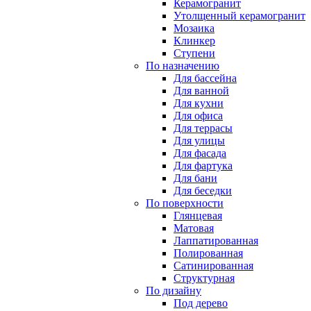
Керамогранит
Утолщенный керамогранит
Мозаика
Клинкер
Ступени
По назначению
Для бассейна
Для ванной
Для кухни
Для офиса
Для террасы
Для улицы
Для фасада
Для фартука
Для бани
Для беседки
По поверхности
Глянцевая
Матовая
Лаппатированная
Полированная
Сатинированная
Структурная
По дизайну
Под дерево