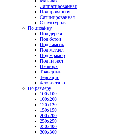
Матовая
Лаппатированная
Полированная
Сатинированная
Структурная
По дизайну
Под дерево
Под бетон
Под камень
Под металл
Под мрамор
Под паркет
Пэчворк
Травертин
Терраццо
Флористика
По размеру
100х100
100х200
120х120
150х150
200х200
250х250
250х400
300х300