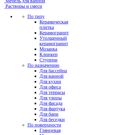
Мебель для ванной
Растворы и смеси
По типу
Керамическая
плитка
Керамогранит
Утолщенный
керамогранит
Мозаика
Клинкер
Ступени
По назначению
Для бассейна
Для ванной
Для кухни
Для офиса
Для террасы
Для улицы
Для фасада
Для фартука
Для бани
Для беседки
По поверхности
Глянцевая