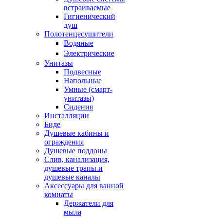
встраиваемые
Гигиенический
душ
Полотенцесушители
ㅤВодяные
ㅤЭлектрические
Унитазы
Подвесные
Напольные
Умные (смарт-
унитазы)
Сидения
Инсталляции
Биде
Душевые кабины и
ограждения
Душевые поддоны
Слив, канализация,
душевые трапы и
душевые каналы
Аксессуары для ванной
комнаты
Держатели для
мыла