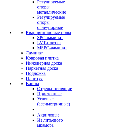
Регулируемые
опоры
металлические
Регулируемые
опоры
огнеупорные
Кварцвиниловые полы
SPC-ламинат
LVT-плитка
MSPC-ламинат
Ламинат
Ковровая плитка
Инженерная доска
Паркетная доска
Подложка
Плинтус
Ванны
Отдельностоящие
Пристенные
Угловые
(ассиметричные)
Акриловые
Из литьевого
мрамора