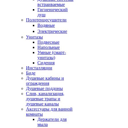
встраиваемые
Гигиенический
душ
Полотенцесушители
ㅤВодяные
ㅤЭлектрические
Унитазы
Подвесные
Напольные
Умные (смарт-
унитазы)
Сидения
Инсталляции
Биде
Душевые кабины и
ограждения
Душевые поддоны
Слив, канализация,
душевые трапы и
душевые каналы
Аксессуары для ванной
комнаты
Держатели для
мыла