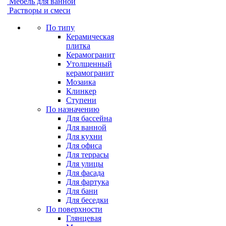
Мебель для ванной
Растворы и смеси
По типу
Керамическая
плитка
Керамогранит
Утолщенный
керамогранит
Мозаика
Клинкер
Ступени
По назначению
Для бассейна
Для ванной
Для кухни
Для офиса
Для террасы
Для улицы
Для фасада
Для фартука
Для бани
Для беседки
По поверхности
Глянцевая