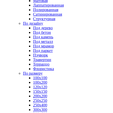
Матовая
Лаппатированная
Полированная
Сатинированная
Структурная
По дизайну
Под дерево
Под бетон
Под камень
Под металл
Под мрамор
Под паркет
Пэчворк
Травертин
Терраццо
Флористика
По размеру
100х100
100х200
120х120
150х150
200х200
250х250
250х400
300х300