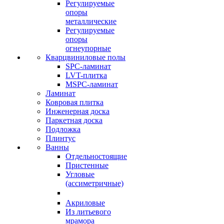
Регулируемые
опоры
металлические
Регулируемые
опоры
огнеупорные
Кварцвиниловые полы
SPC-ламинат
LVT-плитка
MSPC-ламинат
Ламинат
Ковровая плитка
Инженерная доска
Паркетная доска
Подложка
Плинтус
Ванны
Отдельностоящие
Пристенные
Угловые
(ассиметричные)
Акриловые
Из литьевого
мрамора