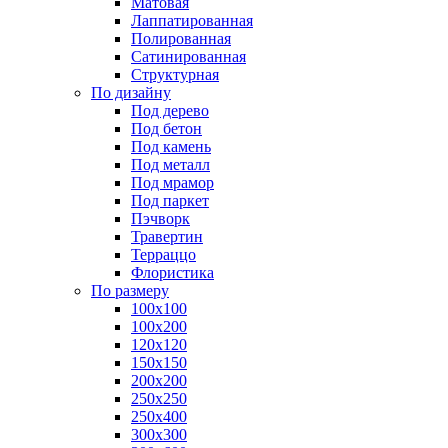
Матовая
Лаппатированная
Полированная
Сатинированная
Структурная
По дизайну
Под дерево
Под бетон
Под камень
Под металл
Под мрамор
Под паркет
Пэчворк
Травертин
Терраццо
Флористика
По размеру
100х100
100х200
120х120
150х150
200х200
250х250
250х400
300х300