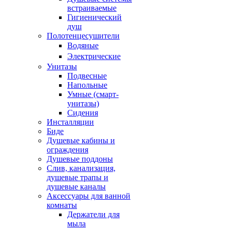
встраиваемые
Гигиенический
душ
Полотенцесушители
ㅤВодяные
ㅤЭлектрические
Унитазы
Подвесные
Напольные
Умные (смарт-
унитазы)
Сидения
Инсталляции
Биде
Душевые кабины и
ограждения
Душевые поддоны
Слив, канализация,
душевые трапы и
душевые каналы
Аксессуары для ванной
комнаты
Держатели для
мыла