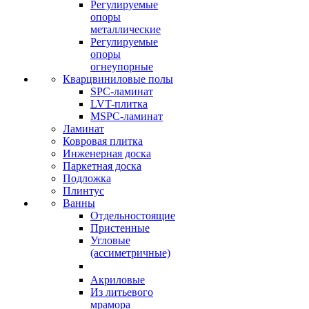
Регулируемые
опоры
металлические
Регулируемые
опоры
огнеупорные
Кварцвиниловые полы
SPC-ламинат
LVT-плитка
MSPC-ламинат
Ламинат
Ковровая плитка
Инженерная доска
Паркетная доска
Подложка
Плинтус
Ванны
Отдельностоящие
Пристенные
Угловые
(ассиметричные)
Акриловые
Из литьевого
мрамора