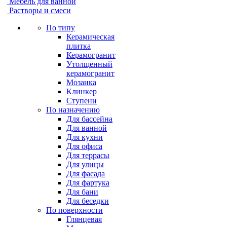
Мебель для ванной
Растворы и смеси
По типу
Керамическая
плитка
Керамогранит
Утолщенный
керамогранит
Мозаика
Клинкер
Ступени
По назначению
Для бассейна
Для ванной
Для кухни
Для офиса
Для террасы
Для улицы
Для фасада
Для фартука
Для бани
Для беседки
По поверхности
Глянцевая