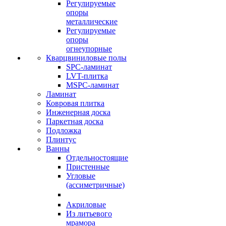
Регулируемые
опоры
металлические
Регулируемые
опоры
огнеупорные
Кварцвиниловые полы
SPC-ламинат
LVT-плитка
MSPC-ламинат
Ламинат
Ковровая плитка
Инженерная доска
Паркетная доска
Подложка
Плинтус
Ванны
Отдельностоящие
Пристенные
Угловые
(ассиметричные)
Акриловые
Из литьевого
мрамора