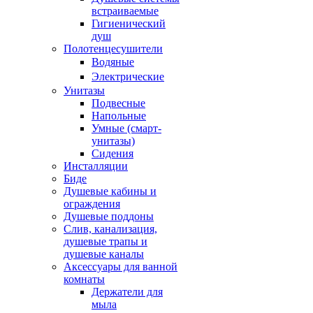
встраиваемые
Гигиенический
душ
Полотенцесушители
ㅤВодяные
ㅤЭлектрические
Унитазы
Подвесные
Напольные
Умные (смарт-
унитазы)
Сидения
Инсталляции
Биде
Душевые кабины и
ограждения
Душевые поддоны
Слив, канализация,
душевые трапы и
душевые каналы
Аксессуары для ванной
комнаты
Держатели для
мыла