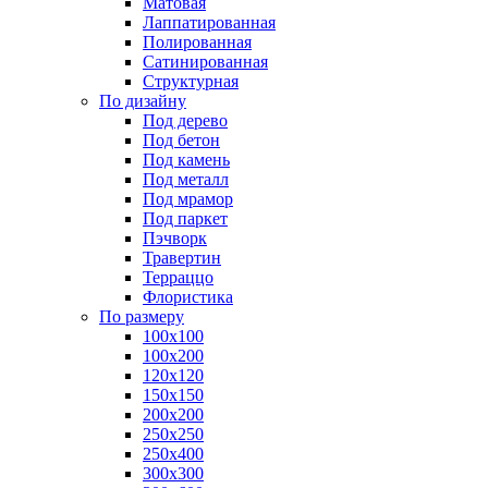
Матовая
Лаппатированная
Полированная
Сатинированная
Структурная
По дизайну
Под дерево
Под бетон
Под камень
Под металл
Под мрамор
Под паркет
Пэчворк
Травертин
Терраццо
Флористика
По размеру
100х100
100х200
120х120
150х150
200х200
250х250
250х400
300х300