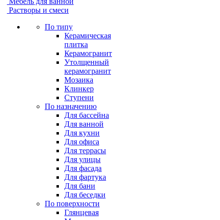
Мебель для ванной
Растворы и смеси
По типу
Керамическая
плитка
Керамогранит
Утолщенный
керамогранит
Мозаика
Клинкер
Ступени
По назначению
Для бассейна
Для ванной
Для кухни
Для офиса
Для террасы
Для улицы
Для фасада
Для фартука
Для бани
Для беседки
По поверхности
Глянцевая