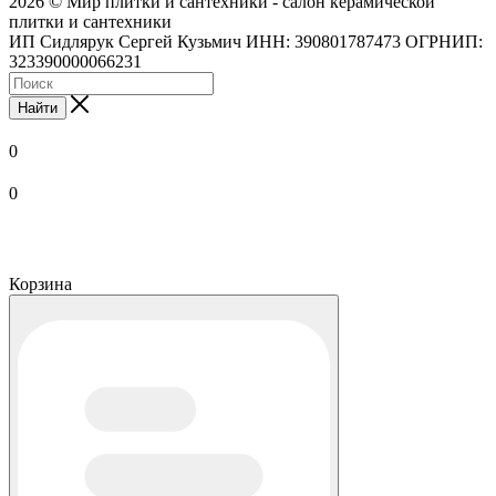
2026 © Мир плитки и сантехники - салон керамической
плитки и сантехники
ИП Сидлярук Сергей Кузьмич ИНН: 390801787473 ОГРНИП:
323390000066231
Найти
0
0
Корзина