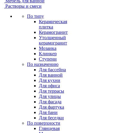
Мебель для ванной
Растворы и смеси
По типу
Керамическая
плитка
Керамогранит
Утолщенный
керамогранит
Мозаика
Клинкер
Ступени
По назначению
Для бассейна
Для ванной
Для кухни
Для офиса
Для террасы
Для улицы
Для фасада
Для фартука
Для бани
Для беседки
По поверхности
Глянцевая