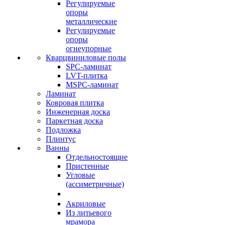
Регулируемые
опоры
металлические
Регулируемые
опоры
огнеупорные
Кварцвиниловые полы
SPC-ламинат
LVT-плитка
MSPC-ламинат
Ламинат
Ковровая плитка
Инженерная доска
Паркетная доска
Подложка
Плинтус
Ванны
Отдельностоящие
Пристенные
Угловые
(ассиметричные)
Акриловые
Из литьевого
мрамора