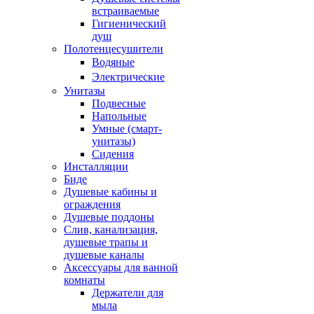
встраиваемые
Гигиенический
душ
Полотенцесушители
ㅤВодяные
ㅤЭлектрические
Унитазы
Подвесные
Напольные
Умные (смарт-
унитазы)
Сидения
Инсталляции
Биде
Душевые кабины и
ограждения
Душевые поддоны
Слив, канализация,
душевые трапы и
душевые каналы
Аксессуары для ванной
комнаты
Держатели для
мыла