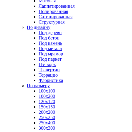
Матовая
Лаппатированная
Полированная
Сатинированная
Структурная
По дизайну
Под дерево
Под бетон
Под камень
Под металл
Под мрамор
Под паркет
Пэчворк
Травертин
Терраццо
Флористика
По размеру
100х100
100х200
120х120
150х150
200х200
250х250
250х400
300х300