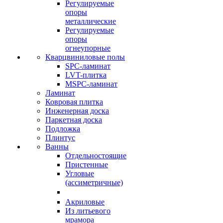
Регулируемые
опоры
металлические
Регулируемые
опоры
огнеупорные
Кварцвиниловые полы
SPC-ламинат
LVT-плитка
MSPC-ламинат
Ламинат
Ковровая плитка
Инженерная доска
Паркетная доска
Подложка
Плинтус
Ванны
Отдельностоящие
Пристенные
Угловые
(ассиметричные)
Акриловые
Из литьевого
мрамора