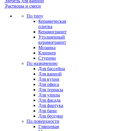
Мебель для ванной
Растворы и смеси
По типу
Керамическая
плитка
Керамогранит
Утолщенный
керамогранит
Мозаика
Клинкер
Ступени
По назначению
Для бассейна
Для ванной
Для кухни
Для офиса
Для террасы
Для улицы
Для фасада
Для фартука
Для бани
Для беседки
По поверхности
Глянцевая