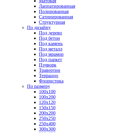
Матовая
Лаппатированная
Полированная
Сатинированная
Структурная
По дизайну
Под дерево
Под бетон
Под камень
Под металл
Под мрамор
Под паркет
Пэчворк
Травертин
Терраццо
Флористика
По размеру
100х100
100х200
120х120
150х150
200х200
250х250
250х400
300х300