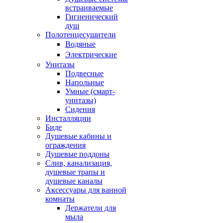
встраиваемые
Гигиенический
душ
Полотенцесушители
ㅤВодяные
ㅤЭлектрические
Унитазы
Подвесные
Напольные
Умные (смарт-
унитазы)
Сидения
Инсталляции
Биде
Душевые кабины и
ограждения
Душевые поддоны
Слив, канализация,
душевые трапы и
душевые каналы
Аксессуары для ванной
комнаты
Держатели для
мыла