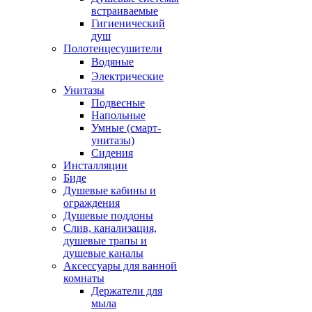
встраиваемые
Гигиенический
душ
Полотенцесушители
ㅤВодяные
ㅤЭлектрические
Унитазы
Подвесные
Напольные
Умные (смарт-
унитазы)
Сидения
Инсталляции
Биде
Душевые кабины и
ограждения
Душевые поддоны
Слив, канализация,
душевые трапы и
душевые каналы
Аксессуары для ванной
комнаты
Держатели для
мыла