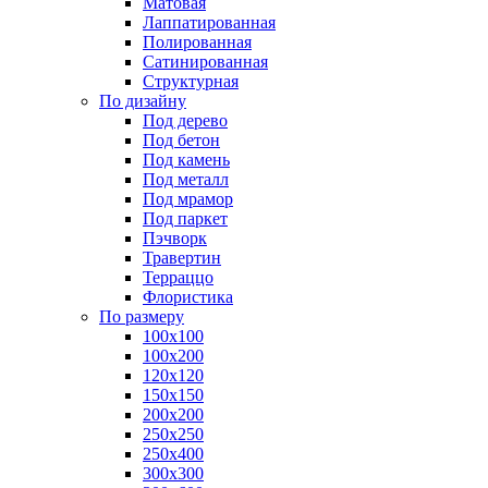
Матовая
Лаппатированная
Полированная
Сатинированная
Структурная
По дизайну
Под дерево
Под бетон
Под камень
Под металл
Под мрамор
Под паркет
Пэчворк
Травертин
Терраццо
Флористика
По размеру
100х100
100х200
120х120
150х150
200х200
250х250
250х400
300х300