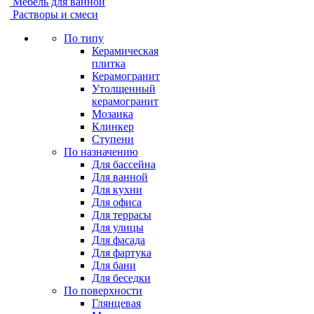
Мебель для ванной
Растворы и смеси
По типу
Керамическая
плитка
Керамогранит
Утолщенный
керамогранит
Мозаика
Клинкер
Ступени
По назначению
Для бассейна
Для ванной
Для кухни
Для офиса
Для террасы
Для улицы
Для фасада
Для фартука
Для бани
Для беседки
По поверхности
Глянцевая