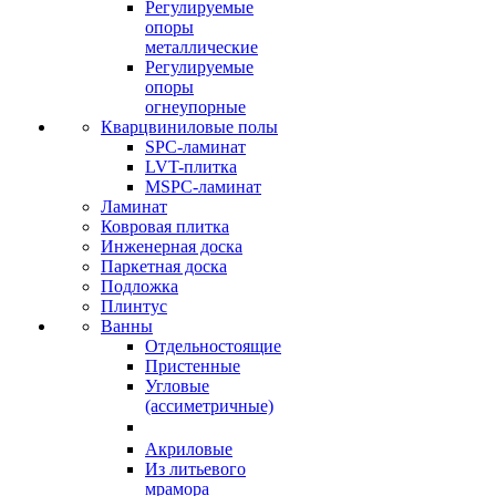
Регулируемые
опоры
металлические
Регулируемые
опоры
огнеупорные
Кварцвиниловые полы
SPC-ламинат
LVT-плитка
MSPC-ламинат
Ламинат
Ковровая плитка
Инженерная доска
Паркетная доска
Подложка
Плинтус
Ванны
Отдельностоящие
Пристенные
Угловые
(ассиметричные)
Акриловые
Из литьевого
мрамора