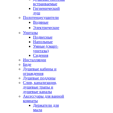
встраиваемые
Гигиенический
душ
Полотенцесушители
ㅤВодяные
ㅤЭлектрические
Унитазы
Подвесные
Напольные
Умные (смарт-
унитазы)
Сидения
Инсталляции
Биде
Душевые кабины и
ограждения
Душевые поддоны
Слив, канализация,
душевые трапы и
душевые каналы
Аксессуары для ванной
комнаты
Держатели для
мыла