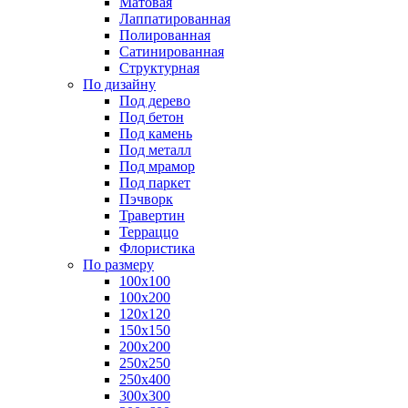
Матовая
Лаппатированная
Полированная
Сатинированная
Структурная
По дизайну
Под дерево
Под бетон
Под камень
Под металл
Под мрамор
Под паркет
Пэчворк
Травертин
Терраццо
Флористика
По размеру
100х100
100х200
120х120
150х150
200х200
250х250
250х400
300х300