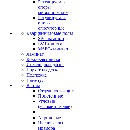
Регулируемые
опоры
металлические
Регулируемые
опоры
огнеупорные
Кварцвиниловые полы
SPC-ламинат
LVT-плитка
MSPC-ламинат
Ламинат
Ковровая плитка
Инженерная доска
Паркетная доска
Подложка
Плинтус
Ванны
Отдельностоящие
Пристенные
Угловые
(ассиметричные)
Акриловые
Из литьевого
мрамора