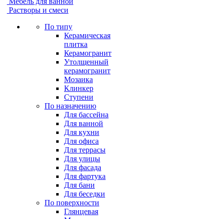
Мебель для ванной
Растворы и смеси
По типу
Керамическая
плитка
Керамогранит
Утолщенный
керамогранит
Мозаика
Клинкер
Ступени
По назначению
Для бассейна
Для ванной
Для кухни
Для офиса
Для террасы
Для улицы
Для фасада
Для фартука
Для бани
Для беседки
По поверхности
Глянцевая