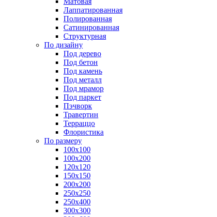
Матовая
Лаппатированная
Полированная
Сатинированная
Структурная
По дизайну
Под дерево
Под бетон
Под камень
Под металл
Под мрамор
Под паркет
Пэчворк
Травертин
Терраццо
Флористика
По размеру
100х100
100х200
120х120
150х150
200х200
250х250
250х400
300х300