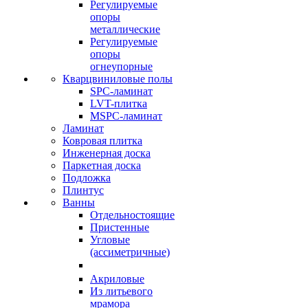
Регулируемые
опоры
металлические
Регулируемые
опоры
огнеупорные
Кварцвиниловые полы
SPC-ламинат
LVT-плитка
MSPC-ламинат
Ламинат
Ковровая плитка
Инженерная доска
Паркетная доска
Подложка
Плинтус
Ванны
Отдельностоящие
Пристенные
Угловые
(ассиметричные)
Акриловые
Из литьевого
мрамора