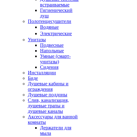
встраиваемые
Гигиенический
душ
Полотенцесушители
ㅤВодяные
ㅤЭлектрические
Унитазы
Подвесные
Напольные
Умные (смарт-
унитазы)
Сидения
Инсталляции
Биде
Душевые кабины и
ограждения
Душевые поддоны
Слив, канализация,
душевые трапы и
душевые каналы
Аксессуары для ванной
комнаты
Держатели для
мыла