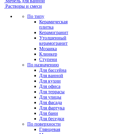
Мебель для ванной
Растворы и смеси
По типу
Керамическая
плитка
Керамогранит
Утолщенный
керамогранит
Мозаика
Клинкер
Ступени
По назначению
Для бассейна
Для ванной
Для кухни
Для офиса
Для террасы
Для улицы
Для фасада
Для фартука
Для бани
Для беседки
По поверхности
Глянцевая