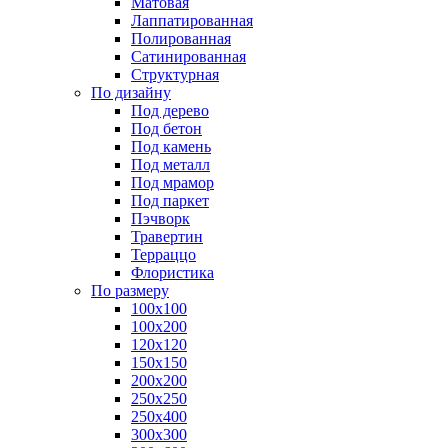
Матовая
Лаппатированная
Полированная
Сатинированная
Структурная
По дизайну
Под дерево
Под бетон
Под камень
Под металл
Под мрамор
Под паркет
Пэчворк
Травертин
Терраццо
Флористика
По размеру
100х100
100х200
120х120
150х150
200х200
250х250
250х400
300х300