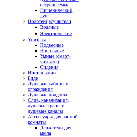
встраиваемые
Гигиенический
душ
Полотенцесушители
ㅤВодяные
ㅤЭлектрические
Унитазы
Подвесные
Напольные
Умные (смарт-
унитазы)
Сидения
Инсталляции
Биде
Душевые кабины и
ограждения
Душевые поддоны
Слив, канализация,
душевые трапы и
душевые каналы
Аксессуары для ванной
комнаты
Держатели для
мыла