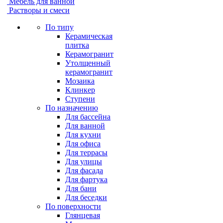
Мебель для ванной
Растворы и смеси
По типу
Керамическая
плитка
Керамогранит
Утолщенный
керамогранит
Мозаика
Клинкер
Ступени
По назначению
Для бассейна
Для ванной
Для кухни
Для офиса
Для террасы
Для улицы
Для фасада
Для фартука
Для бани
Для беседки
По поверхности
Глянцевая