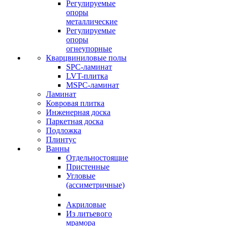
Регулируемые
опоры
металлические
Регулируемые
опоры
огнеупорные
Кварцвиниловые полы
SPC-ламинат
LVT-плитка
MSPC-ламинат
Ламинат
Ковровая плитка
Инженерная доска
Паркетная доска
Подложка
Плинтус
Ванны
Отдельностоящие
Пристенные
Угловые
(ассиметричные)
Акриловые
Из литьевого
мрамора