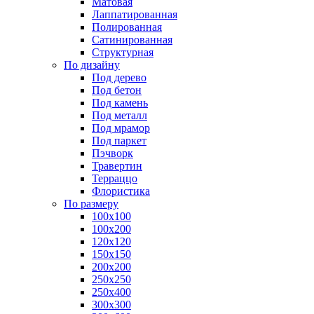
Матовая
Лаппатированная
Полированная
Сатинированная
Структурная
По дизайну
Под дерево
Под бетон
Под камень
Под металл
Под мрамор
Под паркет
Пэчворк
Травертин
Терраццо
Флористика
По размеру
100х100
100х200
120х120
150х150
200х200
250х250
250х400
300х300