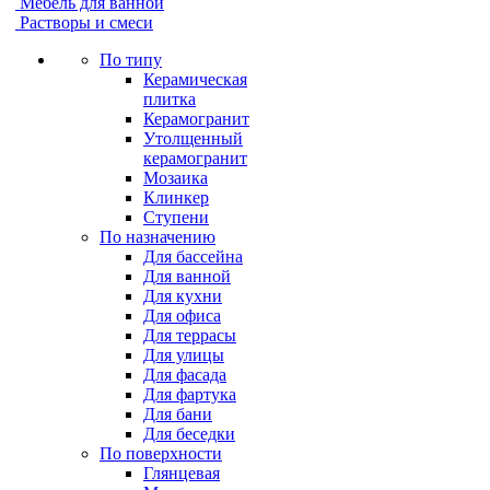
Мебель для ванной
Растворы и смеси
По типу
Керамическая
плитка
Керамогранит
Утолщенный
керамогранит
Мозаика
Клинкер
Ступени
По назначению
Для бассейна
Для ванной
Для кухни
Для офиса
Для террасы
Для улицы
Для фасада
Для фартука
Для бани
Для беседки
По поверхности
Глянцевая