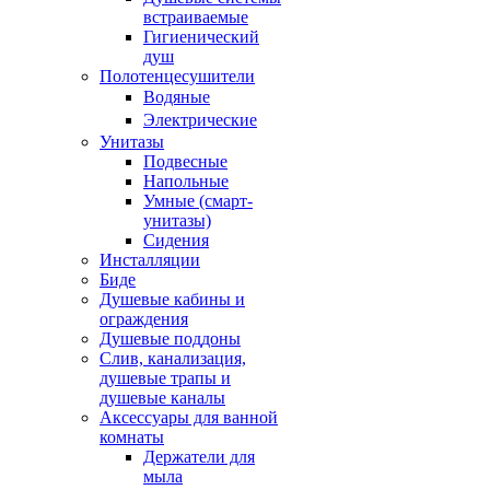
встраиваемые
Гигиенический
душ
Полотенцесушители
ㅤВодяные
ㅤЭлектрические
Унитазы
Подвесные
Напольные
Умные (смарт-
унитазы)
Сидения
Инсталляции
Биде
Душевые кабины и
ограждения
Душевые поддоны
Слив, канализация,
душевые трапы и
душевые каналы
Аксессуары для ванной
комнаты
Держатели для
мыла