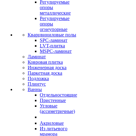
Регулируемые
опоры
металлические
Регулируемые
опоры
огнеупорные
Кварцвиниловые полы
SPC-ламинат
LVT-плитка
MSPC-ламинат
Ламинат
Ковровая плитка
Инженерная доска
Паркетная доска
Подложка
Плинтус
Ванны
Отдельностоящие
Пристенные
Угловые
(ассиметричные)
Акриловые
Из литьевого
мрамора