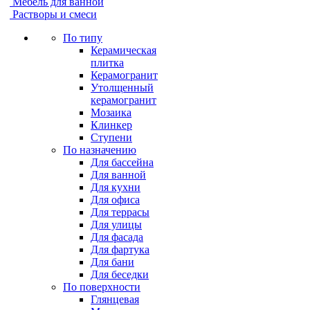
Мебель для ванной
Растворы и смеси
По типу
Керамическая
плитка
Керамогранит
Утолщенный
керамогранит
Мозаика
Клинкер
Ступени
По назначению
Для бассейна
Для ванной
Для кухни
Для офиса
Для террасы
Для улицы
Для фасада
Для фартука
Для бани
Для беседки
По поверхности
Глянцевая