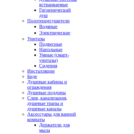
встраиваемые
Гигиенический
душ
Полотенцесушители
ㅤВодяные
ㅤЭлектрические
Унитазы
Подвесные
Напольные
Умные (смарт-
унитазы)
Сидения
Инсталляции
Биде
Душевые кабины и
ограждения
Душевые поддоны
Слив, канализация,
душевые трапы и
душевые каналы
Аксессуары для ванной
комнаты
Держатели для
мыла