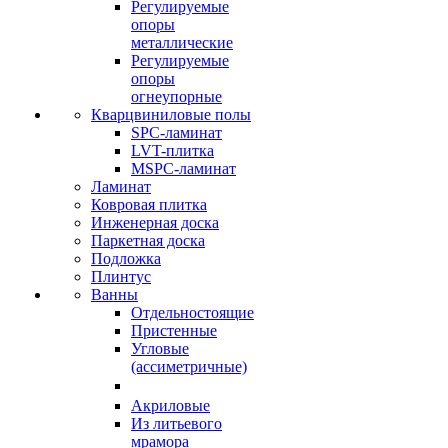
Регулируемые
опоры
металлические
Регулируемые
опоры
огнеупорные
Кварцвиниловые полы
SPC-ламинат
LVT-плитка
MSPC-ламинат
Ламинат
Ковровая плитка
Инженерная доска
Паркетная доска
Подложка
Плинтус
Ванны
Отдельностоящие
Пристенные
Угловые
(ассиметричные)
Акриловые
Из литьевого
мрамора