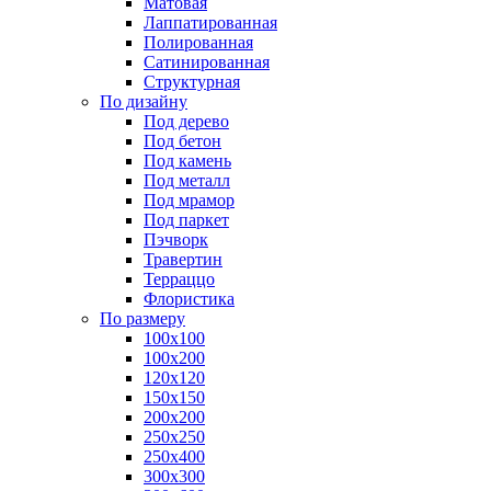
Матовая
Лаппатированная
Полированная
Сатинированная
Структурная
По дизайну
Под дерево
Под бетон
Под камень
Под металл
Под мрамор
Под паркет
Пэчворк
Травертин
Терраццо
Флористика
По размеру
100х100
100х200
120х120
150х150
200х200
250х250
250х400
300х300