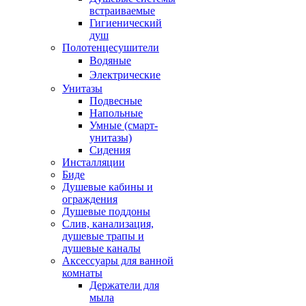
встраиваемые
Гигиенический
душ
Полотенцесушители
ㅤВодяные
ㅤЭлектрические
Унитазы
Подвесные
Напольные
Умные (смарт-
унитазы)
Сидения
Инсталляции
Биде
Душевые кабины и
ограждения
Душевые поддоны
Слив, канализация,
душевые трапы и
душевые каналы
Аксессуары для ванной
комнаты
Держатели для
мыла