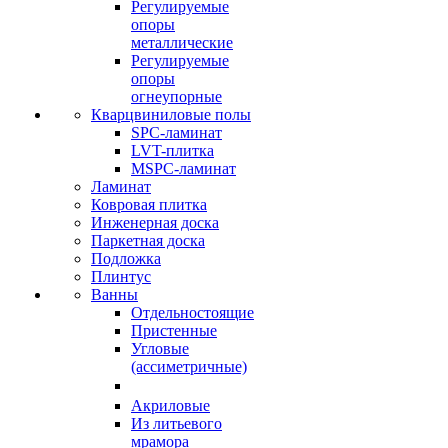
Регулируемые
опоры
металлические
Регулируемые
опоры
огнеупорные
Кварцвиниловые полы
SPC-ламинат
LVT-плитка
MSPC-ламинат
Ламинат
Ковровая плитка
Инженерная доска
Паркетная доска
Подложка
Плинтус
Ванны
Отдельностоящие
Пристенные
Угловые
(ассиметричные)
Акриловые
Из литьевого
мрамора