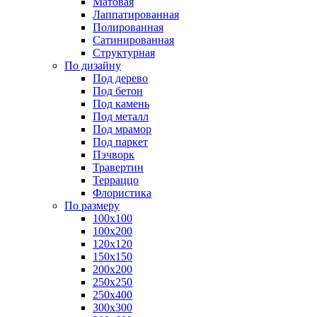
Матовая
Лаппатированная
Полированная
Сатинированная
Структурная
По дизайну
Под дерево
Под бетон
Под камень
Под металл
Под мрамор
Под паркет
Пэчворк
Травертин
Терраццо
Флористика
По размеру
100х100
100х200
120х120
150х150
200х200
250х250
250х400
300х300