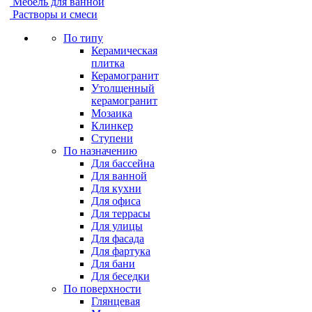
Мебель для ванной
Растворы и смеси
По типу
Керамическая
плитка
Керамогранит
Утолщенный
керамогранит
Мозаика
Клинкер
Ступени
По назначению
Для бассейна
Для ванной
Для кухни
Для офиса
Для террасы
Для улицы
Для фасада
Для фартука
Для бани
Для беседки
По поверхности
Глянцевая