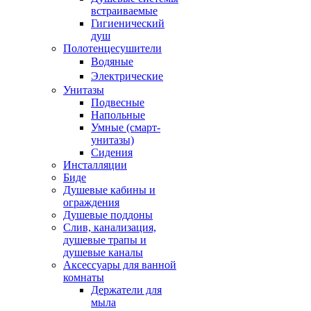
встраиваемые
Гигиенический
душ
Полотенцесушители
ㅤВодяные
ㅤЭлектрические
Унитазы
Подвесные
Напольные
Умные (смарт-
унитазы)
Сидения
Инсталляции
Биде
Душевые кабины и
ограждения
Душевые поддоны
Слив, канализация,
душевые трапы и
душевые каналы
Аксессуары для ванной
комнаты
Держатели для
мыла