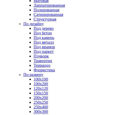
Матовая
Лаппатированная
Полированная
Сатинированная
Структурная
По дизайну
Под дерево
Под бетон
Под камень
Под металл
Под мрамор
Под паркет
Пэчворк
Травертин
Терраццо
Флористика
По размеру
100х100
100х200
120х120
150х150
200х200
250х250
250х400
300х300