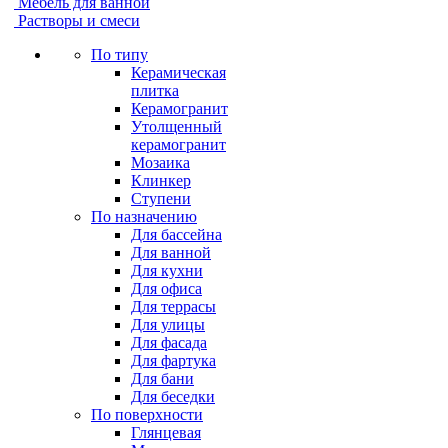
Мебель для ванной
Растворы и смеси
По типу
Керамическая
плитка
Керамогранит
Утолщенный
керамогранит
Мозаика
Клинкер
Ступени
По назначению
Для бассейна
Для ванной
Для кухни
Для офиса
Для террасы
Для улицы
Для фасада
Для фартука
Для бани
Для беседки
По поверхности
Глянцевая