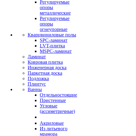
Регулируемые
опоры
металлические
Регулируемые
опоры
огнеупорные
Кварцвиниловые полы
SPC-ламинат
LVT-плитка
MSPC-ламинат
Ламинат
Ковровая плитка
Инженерная доска
Паркетная доска
Подложка
Плинтус
Ванны
Отдельностоящие
Пристенные
Угловые
(ассиметричные)
Акриловые
Из литьевого
мрамора