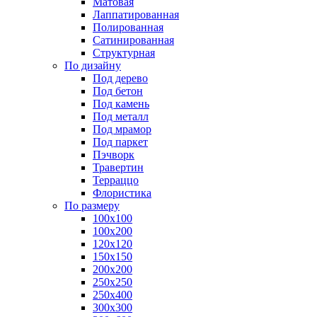
Матовая
Лаппатированная
Полированная
Сатинированная
Структурная
По дизайну
Под дерево
Под бетон
Под камень
Под металл
Под мрамор
Под паркет
Пэчворк
Травертин
Терраццо
Флористика
По размеру
100х100
100х200
120х120
150х150
200х200
250х250
250х400
300х300