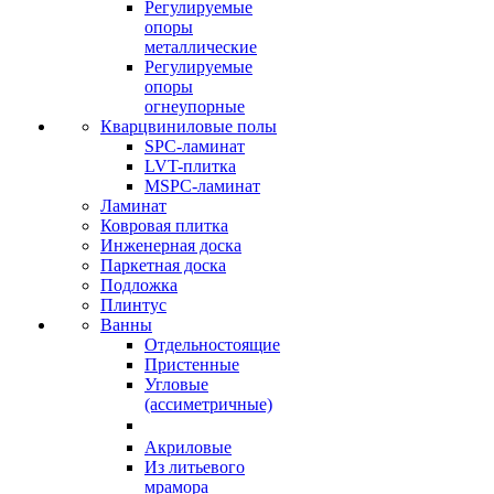
Регулируемые
опоры
металлические
Регулируемые
опоры
огнеупорные
Кварцвиниловые полы
SPC-ламинат
LVT-плитка
MSPC-ламинат
Ламинат
Ковровая плитка
Инженерная доска
Паркетная доска
Подложка
Плинтус
Ванны
Отдельностоящие
Пристенные
Угловые
(ассиметричные)
Акриловые
Из литьевого
мрамора