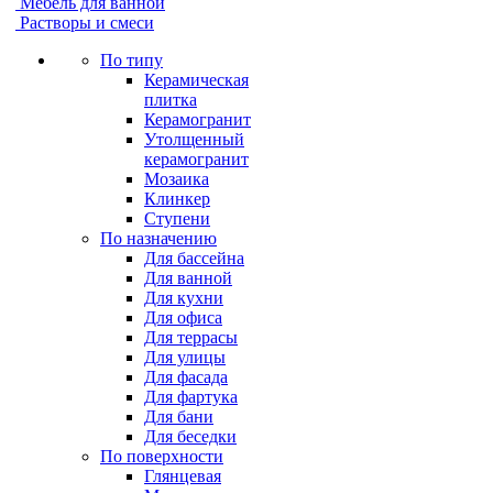
Мебель для ванной
Растворы и смеси
По типу
Керамическая
плитка
Керамогранит
Утолщенный
керамогранит
Мозаика
Клинкер
Ступени
По назначению
Для бассейна
Для ванной
Для кухни
Для офиса
Для террасы
Для улицы
Для фасада
Для фартука
Для бани
Для беседки
По поверхности
Глянцевая