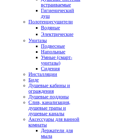
встраиваемые
Гигиенический
душ
Полотенцесушители
ㅤВодяные
ㅤЭлектрические
Унитазы
Подвесные
Напольные
Умные (смарт-
унитазы)
Сидения
Инсталляции
Биде
Душевые кабины и
ограждения
Душевые поддоны
Слив, канализация,
душевые трапы и
душевые каналы
Аксессуары для ванной
комнаты
Держатели для
мыла