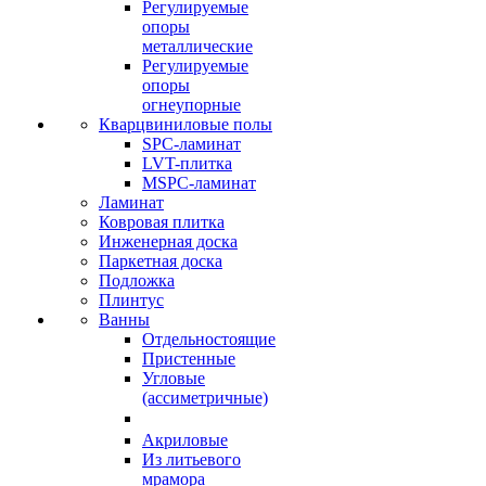
Регулируемые
опоры
металлические
Регулируемые
опоры
огнеупорные
Кварцвиниловые полы
SPC-ламинат
LVT-плитка
MSPC-ламинат
Ламинат
Ковровая плитка
Инженерная доска
Паркетная доска
Подложка
Плинтус
Ванны
Отдельностоящие
Пристенные
Угловые
(ассиметричные)
Акриловые
Из литьевого
мрамора