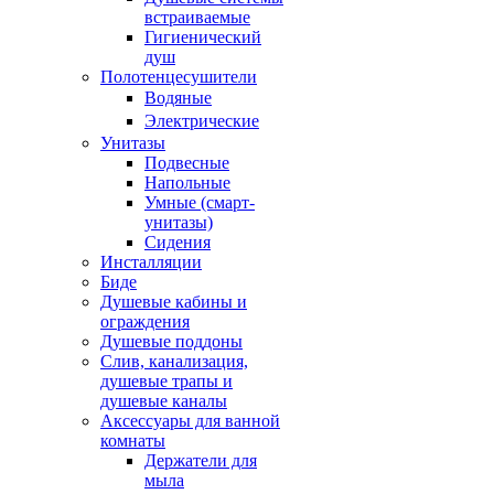
встраиваемые
Гигиенический
душ
Полотенцесушители
ㅤВодяные
ㅤЭлектрические
Унитазы
Подвесные
Напольные
Умные (смарт-
унитазы)
Сидения
Инсталляции
Биде
Душевые кабины и
ограждения
Душевые поддоны
Слив, канализация,
душевые трапы и
душевые каналы
Аксессуары для ванной
комнаты
Держатели для
мыла