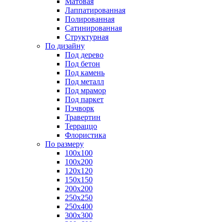
Матовая
Лаппатированная
Полированная
Сатинированная
Структурная
По дизайну
Под дерево
Под бетон
Под камень
Под металл
Под мрамор
Под паркет
Пэчворк
Травертин
Терраццо
Флористика
По размеру
100х100
100х200
120х120
150х150
200х200
250х250
250х400
300х300