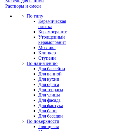
Мебель для ванной
Растворы и смеси
По типу
Керамическая
плитка
Керамогранит
Утолщенный
керамогранит
Мозаика
Клинкер
Ступени
По назначению
Для бассейна
Для ванной
Для кухни
Для офиса
Для террасы
Для улицы
Для фасада
Для фартука
Для бани
Для беседки
По поверхности
Глянцевая