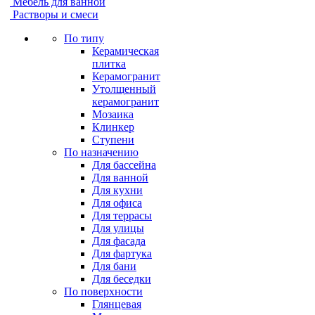
Мебель для ванной
Растворы и смеси
По типу
Керамическая
плитка
Керамогранит
Утолщенный
керамогранит
Мозаика
Клинкер
Ступени
По назначению
Для бассейна
Для ванной
Для кухни
Для офиса
Для террасы
Для улицы
Для фасада
Для фартука
Для бани
Для беседки
По поверхности
Глянцевая