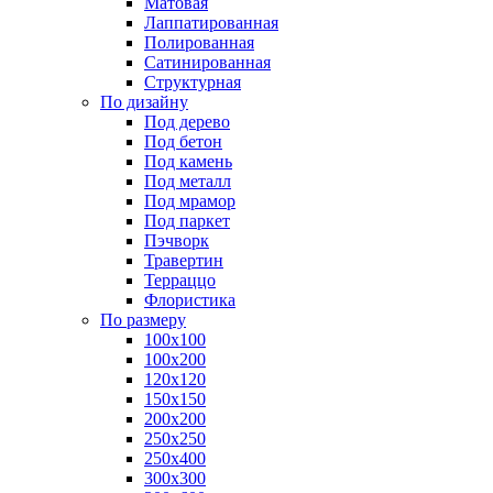
Матовая
Лаппатированная
Полированная
Сатинированная
Структурная
По дизайну
Под дерево
Под бетон
Под камень
Под металл
Под мрамор
Под паркет
Пэчворк
Травертин
Терраццо
Флористика
По размеру
100х100
100х200
120х120
150х150
200х200
250х250
250х400
300х300