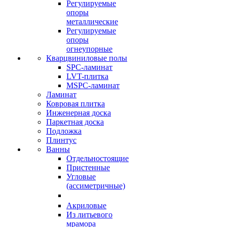
Регулируемые
опоры
металлические
Регулируемые
опоры
огнеупорные
Кварцвиниловые полы
SPC-ламинат
LVT-плитка
MSPC-ламинат
Ламинат
Ковровая плитка
Инженерная доска
Паркетная доска
Подложка
Плинтус
Ванны
Отдельностоящие
Пристенные
Угловые
(ассиметричные)
Акриловые
Из литьевого
мрамора