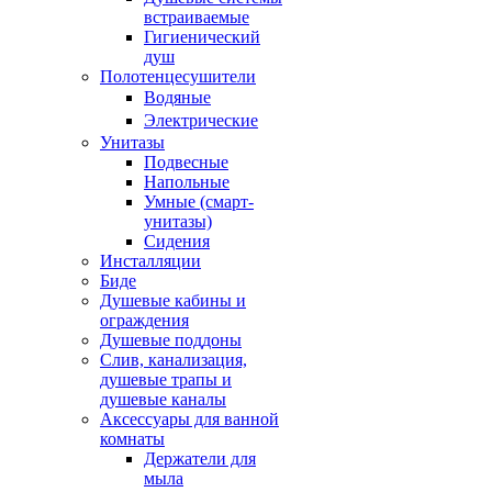
встраиваемые
Гигиенический
душ
Полотенцесушители
ㅤВодяные
ㅤЭлектрические
Унитазы
Подвесные
Напольные
Умные (смарт-
унитазы)
Сидения
Инсталляции
Биде
Душевые кабины и
ограждения
Душевые поддоны
Слив, канализация,
душевые трапы и
душевые каналы
Аксессуары для ванной
комнаты
Держатели для
мыла