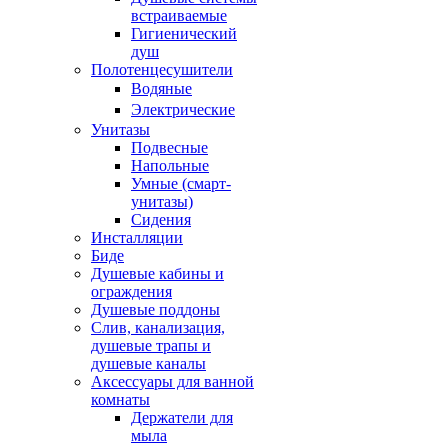
встраиваемые
Гигиенический
душ
Полотенцесушители
ㅤВодяные
ㅤЭлектрические
Унитазы
Подвесные
Напольные
Умные (смарт-
унитазы)
Сидения
Инсталляции
Биде
Душевые кабины и
ограждения
Душевые поддоны
Слив, канализация,
душевые трапы и
душевые каналы
Аксессуары для ванной
комнаты
Держатели для
мыла