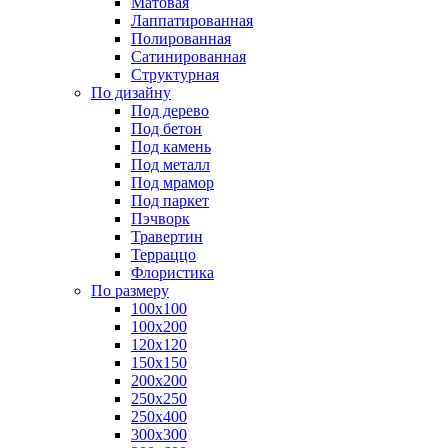
Матовая
Лаппатированная
Полированная
Сатинированная
Структурная
По дизайну
Под дерево
Под бетон
Под камень
Под металл
Под мрамор
Под паркет
Пэчворк
Травертин
Терраццо
Флористика
По размеру
100х100
100х200
120х120
150х150
200х200
250х250
250х400
300х300