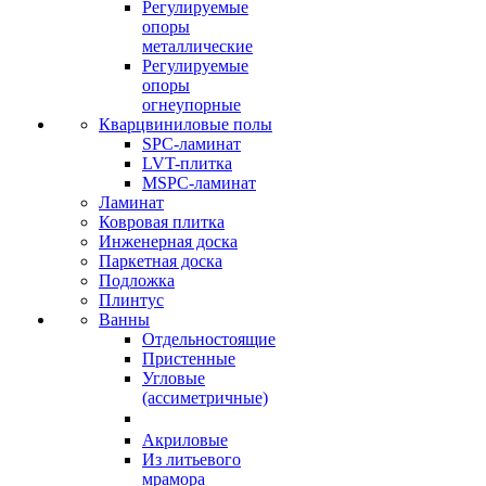
Регулируемые
опоры
металлические
Регулируемые
опоры
огнеупорные
Кварцвиниловые полы
SPC-ламинат
LVT-плитка
MSPC-ламинат
Ламинат
Ковровая плитка
Инженерная доска
Паркетная доска
Подложка
Плинтус
Ванны
Отдельностоящие
Пристенные
Угловые
(ассиметричные)
Акриловые
Из литьевого
мрамора