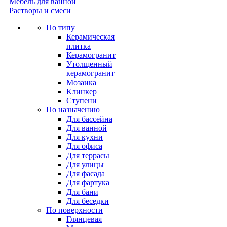
Мебель для ванной
Растворы и смеси
По типу
Керамическая
плитка
Керамогранит
Утолщенный
керамогранит
Мозаика
Клинкер
Ступени
По назначению
Для бассейна
Для ванной
Для кухни
Для офиса
Для террасы
Для улицы
Для фасада
Для фартука
Для бани
Для беседки
По поверхности
Глянцевая