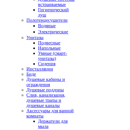
встраиваемые
Гигиенический
душ
Полотенцесушители
ㅤВодяные
ㅤЭлектрические
Унитазы
Подвесные
Напольные
Умные (смарт-
унитазы)
Сидения
Инсталляции
Биде
Душевые кабины и
ограждения
Душевые поддоны
Слив, канализация,
душевые трапы и
душевые каналы
Аксессуары для ванной
комнаты
Держатели для
мыла