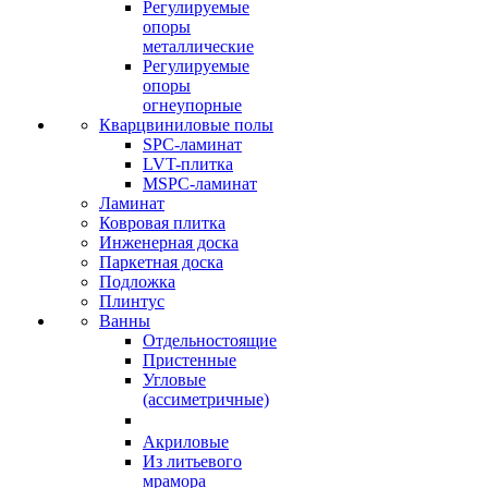
Регулируемые
опоры
металлические
Регулируемые
опоры
огнеупорные
Кварцвиниловые полы
SPC-ламинат
LVT-плитка
MSPC-ламинат
Ламинат
Ковровая плитка
Инженерная доска
Паркетная доска
Подложка
Плинтус
Ванны
Отдельностоящие
Пристенные
Угловые
(ассиметричные)
Акриловые
Из литьевого
мрамора