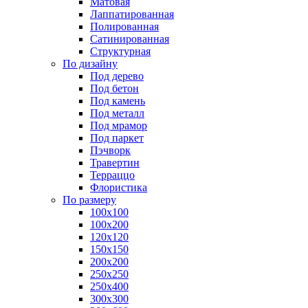
Матовая
Лаппатированная
Полированная
Сатинированная
Структурная
По дизайну
Под дерево
Под бетон
Под камень
Под металл
Под мрамор
Под паркет
Пэчворк
Травертин
Терраццо
Флористика
По размеру
100х100
100х200
120х120
150х150
200х200
250х250
250х400
300х300