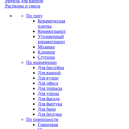
Мебель для ванной
Растворы и смеси
По типу
Керамическая
плитка
Керамогранит
Утолщенный
керамогранит
Мозаика
Клинкер
Ступени
По назначению
Для бассейна
Для ванной
Для кухни
Для офиса
Для террасы
Для улицы
Для фасада
Для фартука
Для бани
Для беседки
По поверхности
Глянцевая