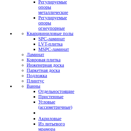
Регулируемые
опоры
металлические
Регулируемые
опоры
огнеупорные
Кварцвиниловые полы
SPC-ламинат
LVT-плитка
MSPC-ламинат
Ламинат
Ковровая плитка
Инженерная доска
Паркетная доска
Подложка
Плинтус
Ванны
Отдельностоящие
Пристенные
Угловые
(ассиметричные)
Акриловые
Из литьевого
мрамора