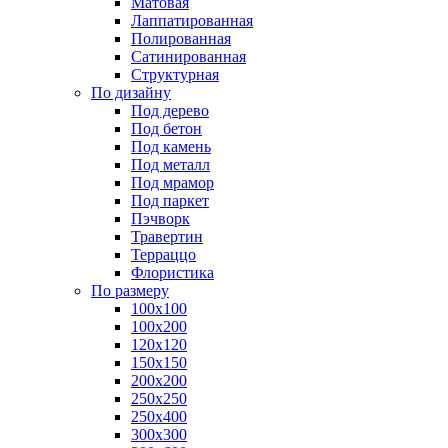
Матовая
Лаппатированная
Полированная
Сатинированная
Структурная
По дизайну
Под дерево
Под бетон
Под камень
Под металл
Под мрамор
Под паркет
Пэчворк
Травертин
Терраццо
Флористика
По размеру
100х100
100х200
120х120
150х150
200х200
250х250
250х400
300х300