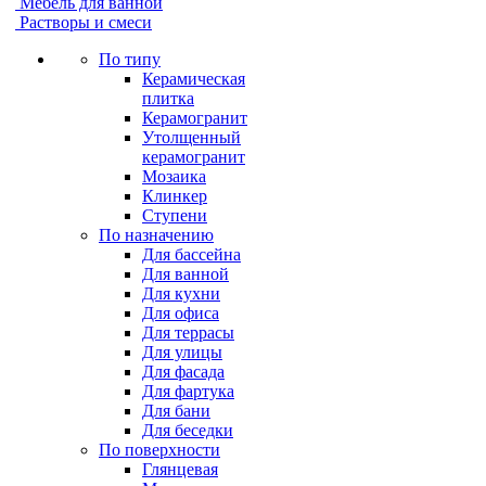
Мебель для ванной
Растворы и смеси
По типу
Керамическая
плитка
Керамогранит
Утолщенный
керамогранит
Мозаика
Клинкер
Ступени
По назначению
Для бассейна
Для ванной
Для кухни
Для офиса
Для террасы
Для улицы
Для фасада
Для фартука
Для бани
Для беседки
По поверхности
Глянцевая