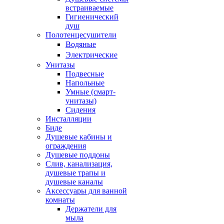
встраиваемые
Гигиенический
душ
Полотенцесушители
ㅤВодяные
ㅤЭлектрические
Унитазы
Подвесные
Напольные
Умные (смарт-
унитазы)
Сидения
Инсталляции
Биде
Душевые кабины и
ограждения
Душевые поддоны
Слив, канализация,
душевые трапы и
душевые каналы
Аксессуары для ванной
комнаты
Держатели для
мыла