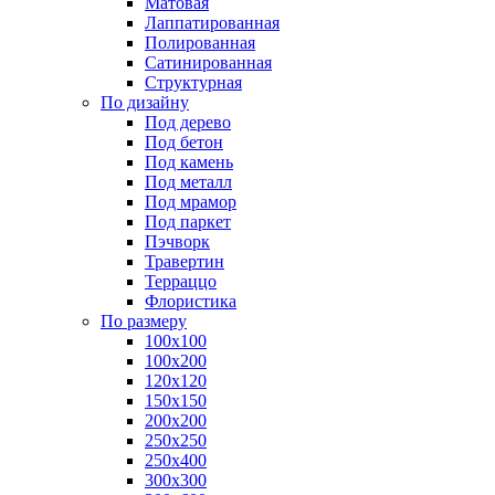
Матовая
Лаппатированная
Полированная
Сатинированная
Структурная
По дизайну
Под дерево
Под бетон
Под камень
Под металл
Под мрамор
Под паркет
Пэчворк
Травертин
Терраццо
Флористика
По размеру
100х100
100х200
120х120
150х150
200х200
250х250
250х400
300х300