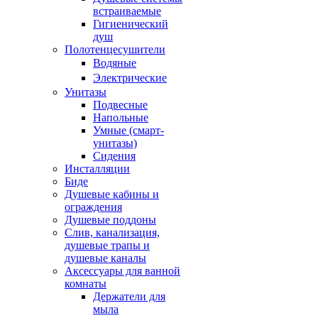
встраиваемые
Гигиенический
душ
Полотенцесушители
ㅤВодяные
ㅤЭлектрические
Унитазы
Подвесные
Напольные
Умные (смарт-
унитазы)
Сидения
Инсталляции
Биде
Душевые кабины и
ограждения
Душевые поддоны
Слив, канализация,
душевые трапы и
душевые каналы
Аксессуары для ванной
комнаты
Держатели для
мыла