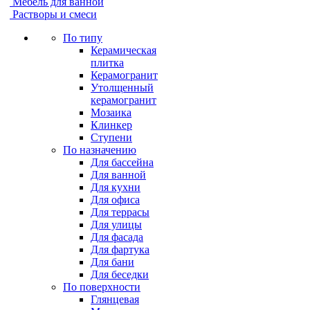
Мебель для ванной
Растворы и смеси
По типу
Керамическая
плитка
Керамогранит
Утолщенный
керамогранит
Мозаика
Клинкер
Ступени
По назначению
Для бассейна
Для ванной
Для кухни
Для офиса
Для террасы
Для улицы
Для фасада
Для фартука
Для бани
Для беседки
По поверхности
Глянцевая