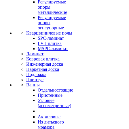
Регулируемые
опоры
металлические
Регулируемые
опоры
огнеупорные
Кварцвиниловые полы
SPC-ламинат
LVT-плитка
MSPC-ламинат
Ламинат
Ковровая плитка
Инженерная доска
Паркетная доска
Подложка
Плинтус
Ванны
Отдельностоящие
Пристенные
Угловые
(ассиметричные)
Акриловые
Из литьевого
мрамора