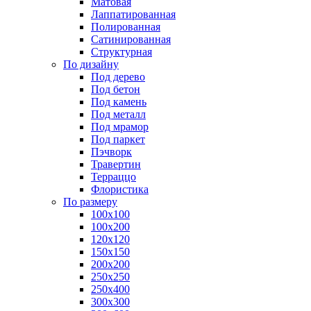
Матовая
Лаппатированная
Полированная
Сатинированная
Структурная
По дизайну
Под дерево
Под бетон
Под камень
Под металл
Под мрамор
Под паркет
Пэчворк
Травертин
Терраццо
Флористика
По размеру
100х100
100х200
120х120
150х150
200х200
250х250
250х400
300х300