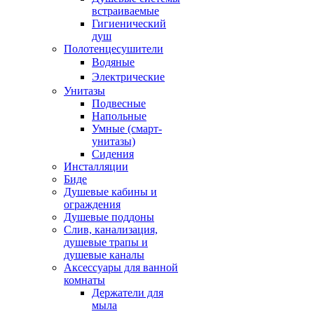
встраиваемые
Гигиенический
душ
Полотенцесушители
ㅤВодяные
ㅤЭлектрические
Унитазы
Подвесные
Напольные
Умные (смарт-
унитазы)
Сидения
Инсталляции
Биде
Душевые кабины и
ограждения
Душевые поддоны
Слив, канализация,
душевые трапы и
душевые каналы
Аксессуары для ванной
комнаты
Держатели для
мыла