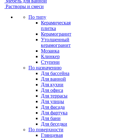
Мебель для ванной
Растворы и смеси
По типу
Керамическая
плитка
Керамогранит
Утолщенный
керамогранит
Мозаика
Клинкер
Ступени
По назначению
Для бассейна
Для ванной
Для кухни
Для офиса
Для террасы
Для улицы
Для фасада
Для фартука
Для бани
Для беседки
По поверхности
Глянцевая