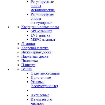
Регулируемые
опоры
металлические
Регулируемые
опоры
огнеупорные
Кварцвиниловые полы
SPC-ламинат
LVT-плитка
MSPC-ламинат
Ламинат
Ковровая плитка
Инженерная доска
Паркетная доска
Подложка
Плинтус
Ванны
Отдельностоящие
Пристенные
Угловые
(ассиметричные)
Акриловые
Из литьевого
мрамора