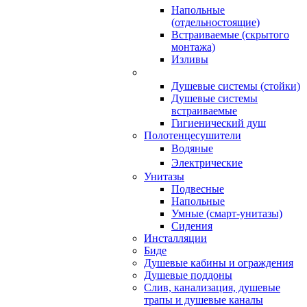
Напольные
(отдельностоящие)
Встраиваемые (скрытого
монтажа)
Изливы
Душевые системы (стойки)
Душевые системы
встраиваемые
Гигиенический душ
Полотенцесушители
ㅤВодяные
ㅤЭлектрические
Унитазы
Подвесные
Напольные
Умные (смарт-унитазы)
Сидения
Инсталляции
Биде
Душевые кабины и ограждения
Душевые поддоны
Слив, канализация, душевые
трапы и душевые каналы