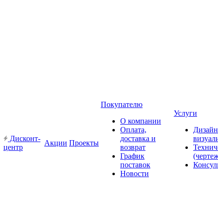
Покупателю
Услуги
О компании
Оплата,
Дизайн
Дисконт-
доставка и
визуал
Акции
Проекты
центр
возврат
Технич
График
(черте
поставок
Консул
Новости