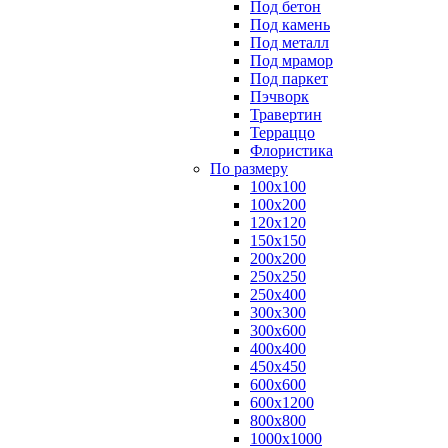
Под бетон
Под камень
Под металл
Под мрамор
Под паркет
Пэчворк
Травертин
Терраццо
Флористика
По размеру
100х100
100х200
120х120
150х150
200х200
250х250
250х400
300х300
300х600
400х400
450х450
600х600
600х1200
800х800
1000х1000