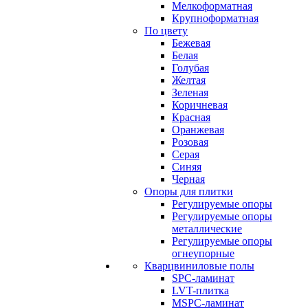
Мелкоформатная
Крупноформатная
По цвету
Бежевая
Белая
Голубая
Желтая
Зеленая
Коричневая
Красная
Оранжевая
Розовая
Серая
Синяя
Черная
Опоры для плитки
Регулируемые опоры
Регулируемые опоры
металлические
Регулируемые опоры
огнеупорные
Кварцвиниловые полы
SPC-ламинат
LVT-плитка
MSPC-ламинат