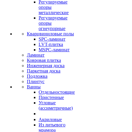
Регулируемые
опоры
металлические
Регулируемые
опоры
огнеупорные
Кварцвиниловые полы
SPC-ламинат
LVT-плитка
MSPC-ламинат
Ламинат
Ковровая плитка
Инженерная доска
Паркетная доска
Подложка
Плинтус
Ванны
Отдельностоящие
Пристенные
Угловые
(ассиметричные)
Акриловые
Из литьевого
мрамора