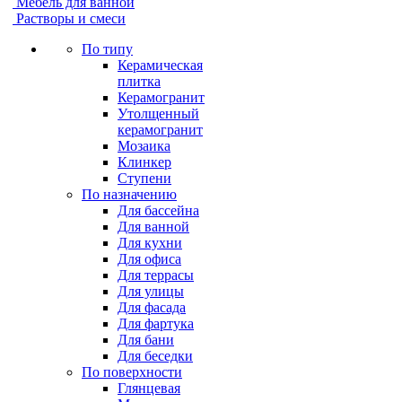
Мебель для ванной
Растворы и смеси
По типу
Керамическая
плитка
Керамогранит
Утолщенный
керамогранит
Мозаика
Клинкер
Ступени
По назначению
Для бассейна
Для ванной
Для кухни
Для офиса
Для террасы
Для улицы
Для фасада
Для фартука
Для бани
Для беседки
По поверхности
Глянцевая