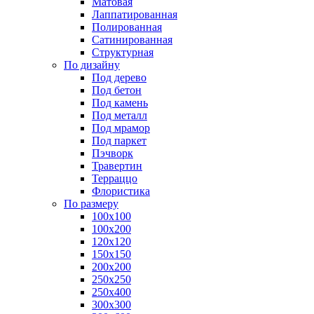
Матовая
Лаппатированная
Полированная
Сатинированная
Структурная
По дизайну
Под дерево
Под бетон
Под камень
Под металл
Под мрамор
Под паркет
Пэчворк
Травертин
Терраццо
Флористика
По размеру
100х100
100х200
120х120
150х150
200х200
250х250
250х400
300х300