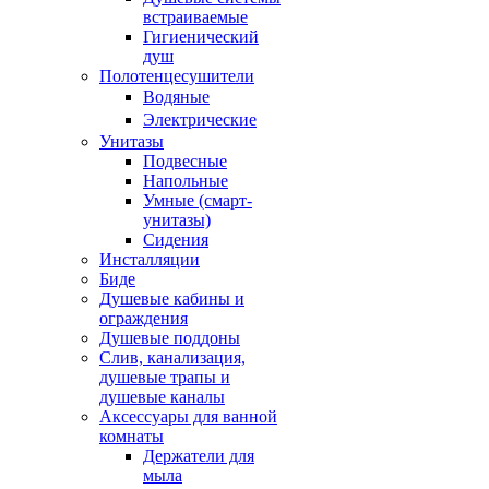
встраиваемые
Гигиенический
душ
Полотенцесушители
ㅤВодяные
ㅤЭлектрические
Унитазы
Подвесные
Напольные
Умные (смарт-
унитазы)
Сидения
Инсталляции
Биде
Душевые кабины и
ограждения
Душевые поддоны
Слив, канализация,
душевые трапы и
душевые каналы
Аксессуары для ванной
комнаты
Держатели для
мыла