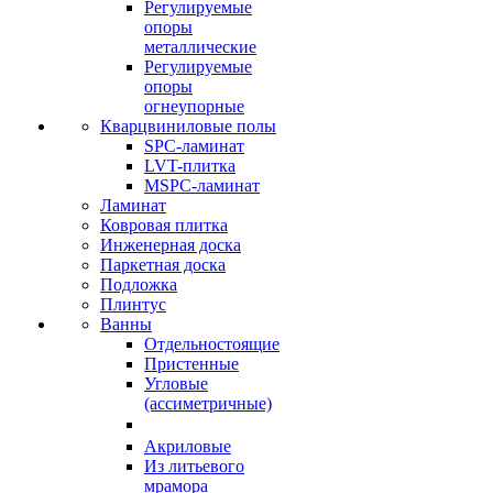
Регулируемые
опоры
металлические
Регулируемые
опоры
огнеупорные
Кварцвиниловые полы
SPC-ламинат
LVT-плитка
MSPC-ламинат
Ламинат
Ковровая плитка
Инженерная доска
Паркетная доска
Подложка
Плинтус
Ванны
Отдельностоящие
Пристенные
Угловые
(ассиметричные)
Акриловые
Из литьевого
мрамора