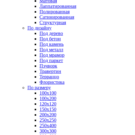
Матовая
Лаппатированная
Полированная
Сатинированная
Структурная
По дизайну
Под дерево
Под бетон
Под камень
Под металл
Под мрамор
Под паркет
Пэчворк
Травертин
Терраццо
Флористика
По размеру
100х100
100х200
120х120
150х150
200х200
250х250
250х400
300х300