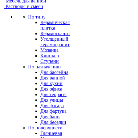
Мебель для ванной
Растворы и смеси
По типу
Керамическая
плитка
Керамогранит
Утолщенный
керамогранит
Мозаика
Клинкер
Ступени
По назначению
Для бассейна
Для ванной
Для кухни
Для офиса
Для террасы
Для улицы
Для фасада
Для фартука
Для бани
Для беседки
По поверхности
Глянцевая