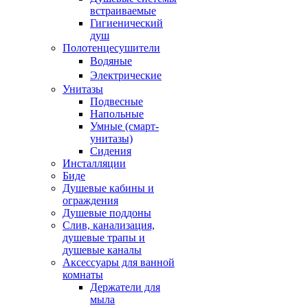
встраиваемые
Гигиенический
душ
Полотенцесушители
ㅤВодяные
ㅤЭлектрические
Унитазы
Подвесные
Напольные
Умные (смарт-
унитазы)
Сидения
Инсталляции
Биде
Душевые кабины и
ограждения
Душевые поддоны
Слив, канализация,
душевые трапы и
душевые каналы
Аксессуары для ванной
комнаты
Держатели для
мыла