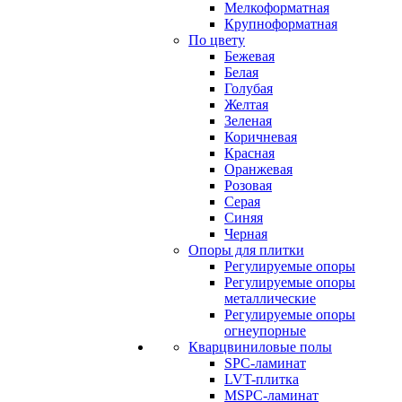
Мелкоформатная
Крупноформатная
По цвету
Бежевая
Белая
Голубая
Желтая
Зеленая
Коричневая
Красная
Оранжевая
Розовая
Серая
Синяя
Черная
Опоры для плитки
Регулируемые опоры
Регулируемые опоры
металлические
Регулируемые опоры
огнеупорные
Кварцвиниловые полы
SPC-ламинат
LVT-плитка
MSPC-ламинат