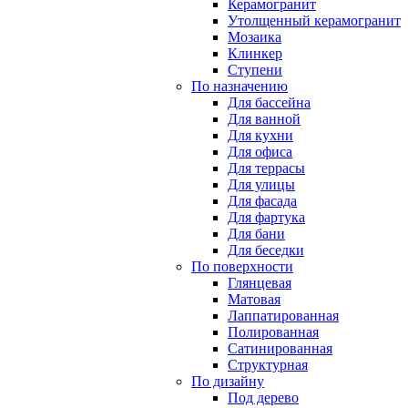
Керамогранит
Утолщенный керамогранит
Мозаика
Клинкер
Ступени
По назначению
Для бассейна
Для ванной
Для кухни
Для офиса
Для террасы
Для улицы
Для фасада
Для фартука
Для бани
Для беседки
По поверхности
Глянцевая
Матовая
Лаппатированная
Полированная
Сатинированная
Структурная
По дизайну
Под дерево