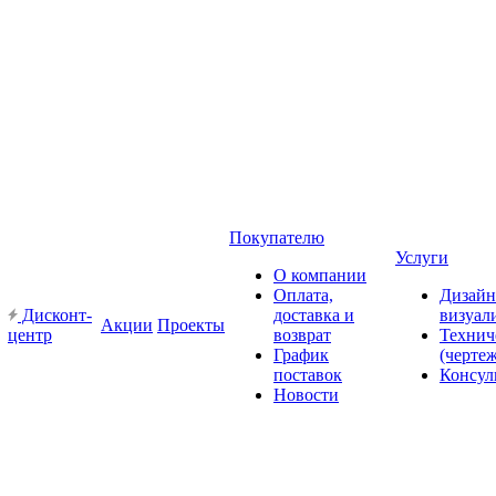
Покупателю
Услуги
О компании
Оплата,
Дизайн
Дисконт-
доставка и
визуал
Акции
Проекты
центр
возврат
Технич
График
(черте
поставок
Консул
Новости