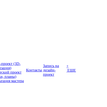
-проект (3D-
Запись на
+
изация)
Контакты
дизайн-
ЕЩЕ
еский проект
проект
жи, планы)
ьтация мастера