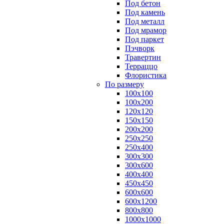
Под бетон
Под камень
Под металл
Под мрамор
Под паркет
Пэчворк
Травертин
Терраццо
Флористика
По размеру
100х100
100х200
120х120
150х150
200х200
250х250
250х400
300х300
300х600
400х400
450х450
600х600
600х1200
800х800
1000х1000