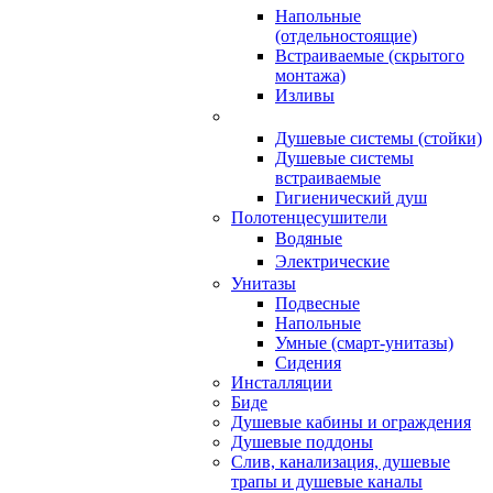
Напольные
(отдельностоящие)
Встраиваемые (скрытого
монтажа)
Изливы
Душевые системы (стойки)
Душевые системы
встраиваемые
Гигиенический душ
Полотенцесушители
ㅤВодяные
ㅤЭлектрические
Унитазы
Подвесные
Напольные
Умные (смарт-унитазы)
Сидения
Инсталляции
Биде
Душевые кабины и ограждения
Душевые поддоны
Слив, канализация, душевые
трапы и душевые каналы