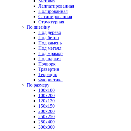
Матовая
Лаппатированная
Полированная
Сатинированная
Структурная
По дизайну
Под дерево
Под бетон
Под камень
Под металл
Под мрамор
Под паркет
Пэчворк
Травертин
Терраццо
Флористика
По размеру
100х100
100х200
120х120
150х150
200х200
250х250
250х400
300х300