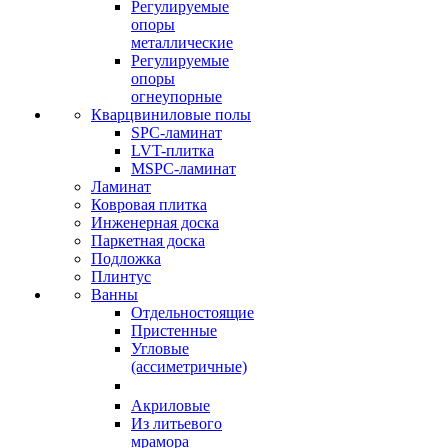
Регулируемые
опоры
металлические
Регулируемые
опоры
огнеупорные
Кварцвиниловые полы
SPC-ламинат
LVT-плитка
MSPC-ламинат
Ламинат
Ковровая плитка
Инженерная доска
Паркетная доска
Подложка
Плинтус
Ванны
Отдельностоящие
Пристенные
Угловые
(ассиметричные)
Акриловые
Из литьевого
мрамора