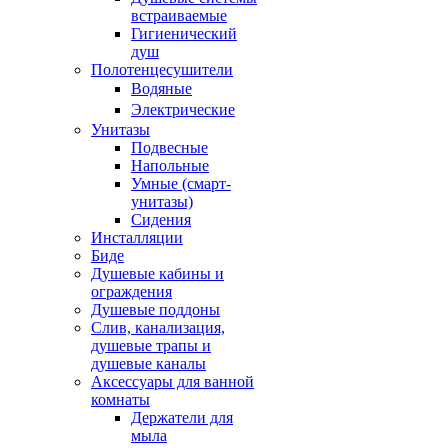
встраиваемые
Гигиенический
душ
Полотенцесушители
ㅤВодяные
ㅤЭлектрические
Унитазы
Подвесные
Напольные
Умные (смарт-
унитазы)
Сидения
Инсталляции
Биде
Душевые кабины и
ограждения
Душевые поддоны
Слив, канализация,
душевые трапы и
душевые каналы
Аксессуары для ванной
комнаты
Держатели для
мыла