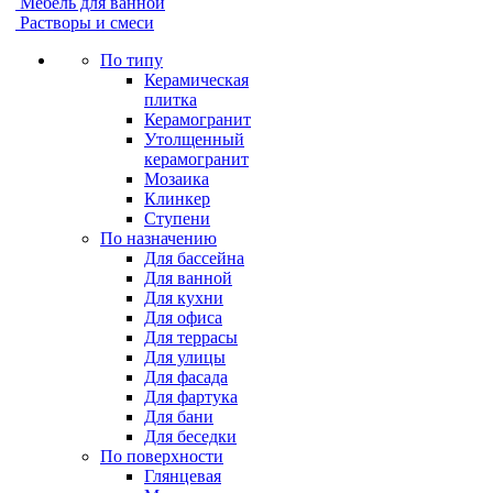
Мебель для ванной
Растворы и смеси
По типу
Керамическая
плитка
Керамогранит
Утолщенный
керамогранит
Мозаика
Клинкер
Ступени
По назначению
Для бассейна
Для ванной
Для кухни
Для офиса
Для террасы
Для улицы
Для фасада
Для фартука
Для бани
Для беседки
По поверхности
Глянцевая