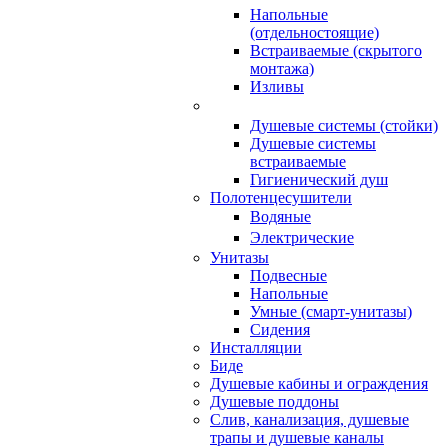
Напольные
(отдельностоящие)
Встраиваемые (скрытого
монтажа)
Изливы
Душевые системы (стойки)
Душевые системы
встраиваемые
Гигиенический душ
Полотенцесушители
ㅤВодяные
ㅤЭлектрические
Унитазы
Подвесные
Напольные
Умные (смарт-унитазы)
Сидения
Инсталляции
Биде
Душевые кабины и ограждения
Душевые поддоны
Слив, канализация, душевые
трапы и душевые каналы