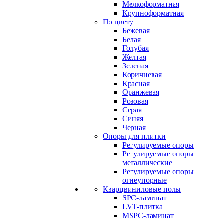
Мелкоформатная
Крупноформатная
По цвету
Бежевая
Белая
Голубая
Желтая
Зеленая
Коричневая
Красная
Оранжевая
Розовая
Серая
Синяя
Черная
Опоры для плитки
Регулируемые опоры
Регулируемые опоры
металлические
Регулируемые опоры
огнеупорные
Кварцвиниловые полы
SPC-ламинат
LVT-плитка
MSPC-ламинат