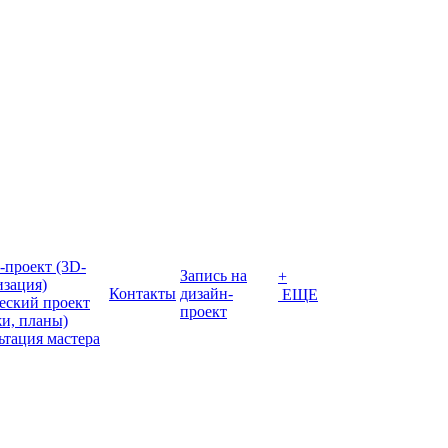
-проект (3D-
Запись на
+
изация)
Контакты
дизайн-
ЕЩЕ
еский проект
проект
жи, планы)
ьтация мастера