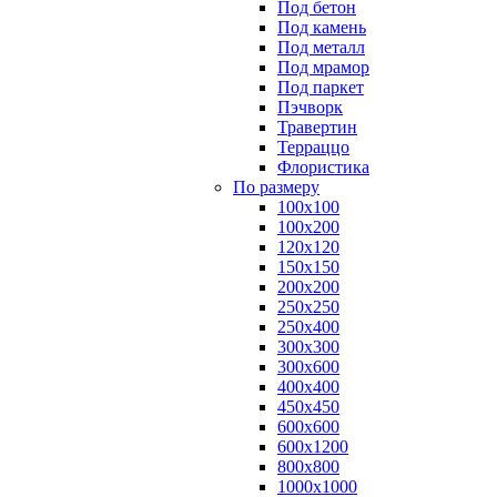
Под бетон
Под камень
Под металл
Под мрамор
Под паркет
Пэчворк
Травертин
Терраццо
Флористика
По размеру
100х100
100х200
120х120
150х150
200х200
250х250
250х400
300х300
300х600
400х400
450х450
600х600
600х1200
800х800
1000х1000