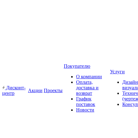
Покупателю
Услуги
О компании
Оплата,
Дизайн
Дисконт-
доставка и
визуал
Акции
Проекты
центр
возврат
Технич
График
(черте
поставок
Консул
Новости