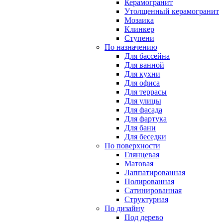
Керамогранит
Утолщенный керамогранит
Мозаика
Клинкер
Ступени
По назначению
Для бассейна
Для ванной
Для кухни
Для офиса
Для террасы
Для улицы
Для фасада
Для фартука
Для бани
Для беседки
По поверхности
Глянцевая
Матовая
Лаппатированная
Полированная
Сатинированная
Структурная
По дизайну
Под дерево