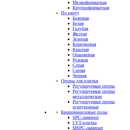
Мелкоформатная
Крупноформатная
По цвету
Бежевая
Белая
Голубая
Желтая
Зеленая
Коричневая
Красная
Оранжевая
Розовая
Серая
Синяя
Черная
Опоры для плитки
Регулируемые опоры
Регулируемые опоры
металлические
Регулируемые опоры
огнеупорные
Кварцвиниловые полы
SPC-ламинат
LVT-плитка
MSPC-ламинат