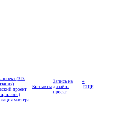
-проект (3D-
Запись на
+
изация)
Контакты
дизайн-
ЕЩЕ
еский проект
проект
жи, планы)
ьтация мастера