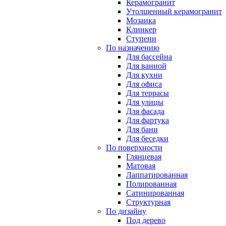
Керамогранит
Утолщенный керамогранит
Мозаика
Клинкер
Ступени
По назначению
Для бассейна
Для ванной
Для кухни
Для офиса
Для террасы
Для улицы
Для фасада
Для фартука
Для бани
Для беседки
По поверхности
Глянцевая
Матовая
Лаппатированная
Полированная
Сатинированная
Структурная
По дизайну
Под дерево