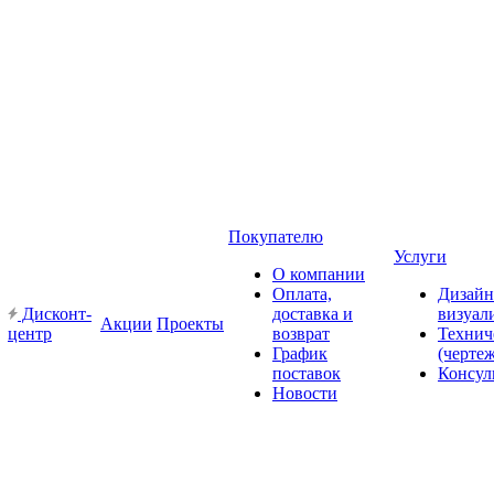
Покупателю
Услуги
О компании
Оплата,
Дизайн
Дисконт-
доставка и
визуал
Акции
Проекты
центр
возврат
Технич
График
(черте
поставок
Консул
Новости