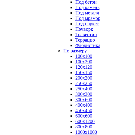
Под бетон
Под камень
Под металл
Под мрамор
Под паркет
Пэчворк
Травертин
Терраццо
Флористика
По размеру
100х100
100х200
120х120
150х150
200х200
250х250
250х400
300х300
300х600
400х400
450х450
600х600
600х1200
800х800
1000х1000