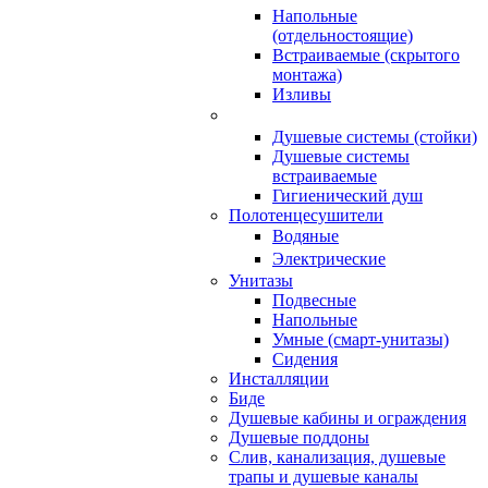
Напольные
(отдельностоящие)
Встраиваемые (скрытого
монтажа)
Изливы
Душевые системы (стойки)
Душевые системы
встраиваемые
Гигиенический душ
Полотенцесушители
ㅤВодяные
ㅤЭлектрические
Унитазы
Подвесные
Напольные
Умные (смарт-унитазы)
Сидения
Инсталляции
Биде
Душевые кабины и ограждения
Душевые поддоны
Слив, канализация, душевые
трапы и душевые каналы