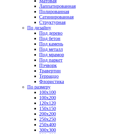
Матовая
Лаппатированная
Полированная
Сатинированная
Структурная
По дизайну
Под дерево
Под бетон
Под камень
Под металл
Под мрамор
Под паркет
Пэчворк
Травертин
Терраццо
Флористика
По размеру
100х100
100х200
120х120
150х150
200х200
250х250
250х400
300х300