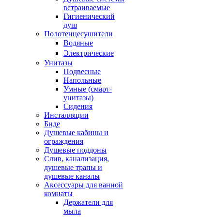
встраиваемые
Гигиенический
душ
Полотенцесушители
ㅤВодяные
ㅤЭлектрические
Унитазы
Подвесные
Напольные
Умные (смарт-
унитазы)
Сидения
Инсталляции
Биде
Душевые кабины и
ограждения
Душевые поддоны
Слив, канализация,
душевые трапы и
душевые каналы
Аксессуары для ванной
комнаты
Держатели для
мыла