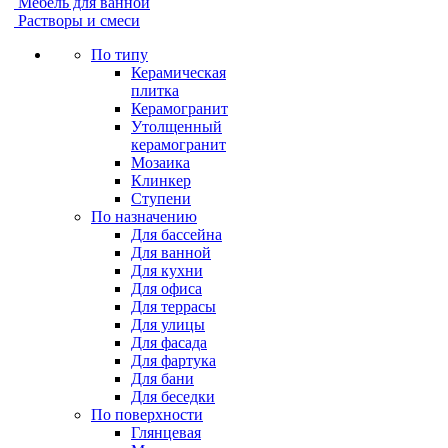
Мебель для ванной
Растворы и смеси
По типу
Керамическая
плитка
Керамогранит
Утолщенный
керамогранит
Мозаика
Клинкер
Ступени
По назначению
Для бассейна
Для ванной
Для кухни
Для офиса
Для террасы
Для улицы
Для фасада
Для фартука
Для бани
Для беседки
По поверхности
Глянцевая