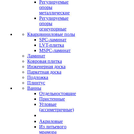
Регулируемые
опоры
металлические
Регулируемые
опоры
огнеупорные
Кварцвиниловые полы
SPC-ламинат
LVT-плитка
MSPC-ламинат
Ламинат
Ковровая плитка
Инженерная доска
Паркетная доска
Подложка
Плинтус
Ванны
Отдельностоящие
Пристенные
Угловые
(ассиметричные)
Акриловые
Из литьевого
мрамора