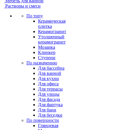
Мебель для ванной
Растворы и смеси
По типу
Керамическая
плитка
Керамогранит
Утолщенный
керамогранит
Мозаика
Клинкер
Ступени
По назначению
Для бассейна
Для ванной
Для кухни
Для офиса
Для террасы
Для улицы
Для фасада
Для фартука
Для бани
Для беседки
По поверхности
Глянцевая