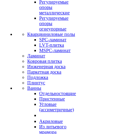
Регулируемые
опоры
металлические
Регулируемые
опоры
огнеупорные
Кварцвиниловые полы
SPC-ламинат
LVT-плитка
MSPC-ламинат
Ламинат
Ковровая плитка
Инженерная доска
Паркетная доска
Подложка
Плинтус
Ванны
Отдельностоящие
Пристенные
Угловые
(ассиметричные)
Акриловые
Из литьевого
мрамора