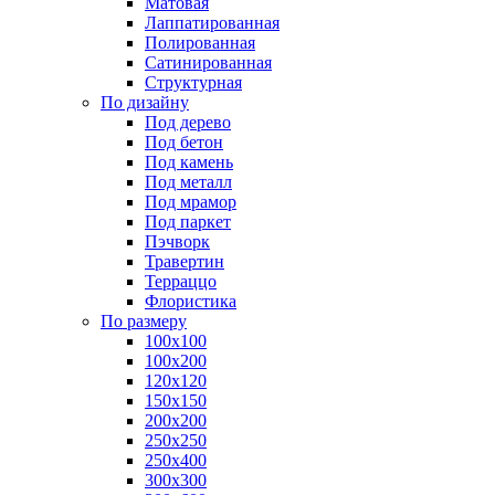
Матовая
Лаппатированная
Полированная
Сатинированная
Структурная
По дизайну
Под дерево
Под бетон
Под камень
Под металл
Под мрамор
Под паркет
Пэчворк
Травертин
Терраццо
Флористика
По размеру
100х100
100х200
120х120
150х150
200х200
250х250
250х400
300х300