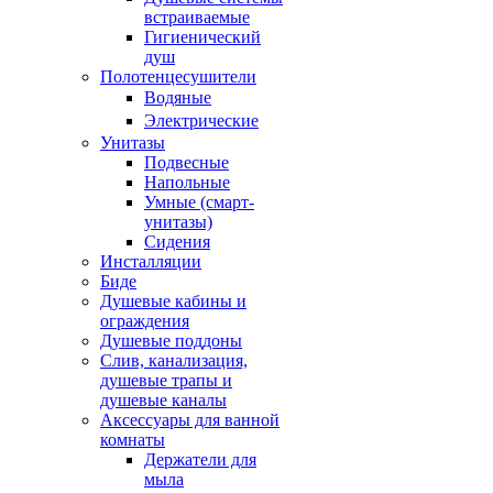
встраиваемые
Гигиенический
душ
Полотенцесушители
ㅤВодяные
ㅤЭлектрические
Унитазы
Подвесные
Напольные
Умные (смарт-
унитазы)
Сидения
Инсталляции
Биде
Душевые кабины и
ограждения
Душевые поддоны
Слив, канализация,
душевые трапы и
душевые каналы
Аксессуары для ванной
комнаты
Держатели для
мыла