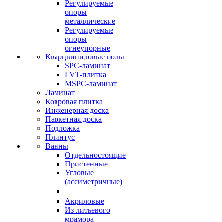
Регулируемые
опоры
металлические
Регулируемые
опоры
огнеупорные
Кварцвиниловые полы
SPC-ламинат
LVT-плитка
MSPC-ламинат
Ламинат
Ковровая плитка
Инженерная доска
Паркетная доска
Подложка
Плинтус
Ванны
Отдельностоящие
Пристенные
Угловые
(ассиметричные)
Акриловые
Из литьевого
мрамора