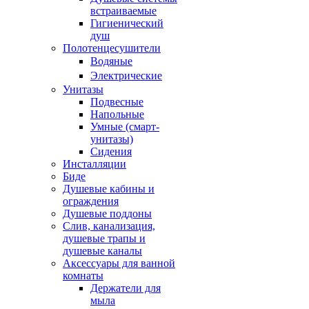
встраиваемые
Гигиенический
душ
Полотенцесушители
ㅤВодяные
ㅤЭлектрические
Унитазы
Подвесные
Напольные
Умные (смарт-
унитазы)
Сидения
Инсталляции
Биде
Душевые кабины и
ограждения
Душевые поддоны
Слив, канализация,
душевые трапы и
душевые каналы
Аксессуары для ванной
комнаты
Держатели для
мыла