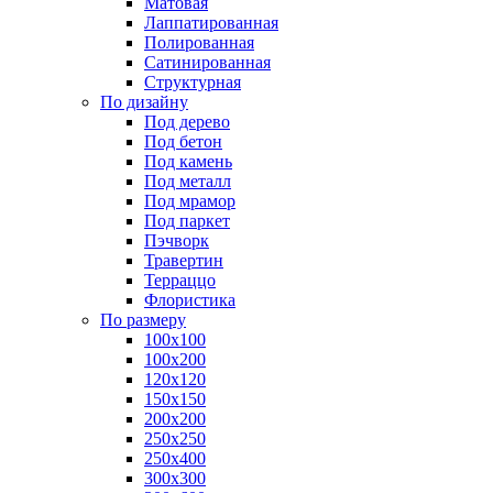
Матовая
Лаппатированная
Полированная
Сатинированная
Структурная
По дизайну
Под дерево
Под бетон
Под камень
Под металл
Под мрамор
Под паркет
Пэчворк
Травертин
Терраццо
Флористика
По размеру
100х100
100х200
120х120
150х150
200х200
250х250
250х400
300х300