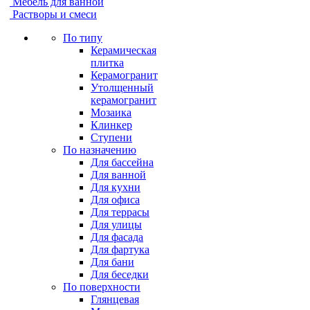
Мебель для ванной
Растворы и смеси
По типу
Керамическая
плитка
Керамогранит
Утолщенный
керамогранит
Мозаика
Клинкер
Ступени
По назначению
Для бассейна
Для ванной
Для кухни
Для офиса
Для террасы
Для улицы
Для фасада
Для фартука
Для бани
Для беседки
По поверхности
Глянцевая