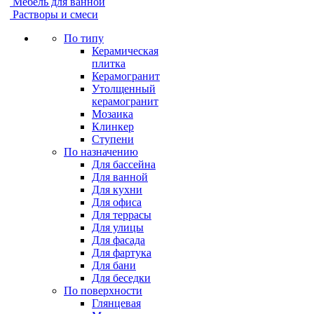
Мебель для ванной
Растворы и смеси
По типу
Керамическая
плитка
Керамогранит
Утолщенный
керамогранит
Мозаика
Клинкер
Ступени
По назначению
Для бассейна
Для ванной
Для кухни
Для офиса
Для террасы
Для улицы
Для фасада
Для фартука
Для бани
Для беседки
По поверхности
Глянцевая