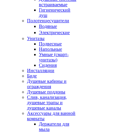
встраиваемые
Гигиенический
душ
Полотенцесушители
ㅤВодяные
ㅤЭлектрические
Унитазы
Подвесные
Напольные
Умные (смарт-
унитазы)
Сидения
Инсталляции
Биде
Душевые кабины и
ограждения
Душевые поддоны
Слив, канализация,
душевые трапы и
душевые каналы
Аксессуары для ванной
комнаты
Держатели для
мыла