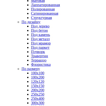
Матовая
Лаппатированная
Полированная
Сатинированная
Структурная
По дизайну
Под дерево
Под бетон
Под камень
Под металл
Под мрамор
Под паркет
Пэчворк
Травертин
Терраццо
Флористика
По размеру
100х100
100х200
120х120
150х150
200х200
250х250
250х400
300х300