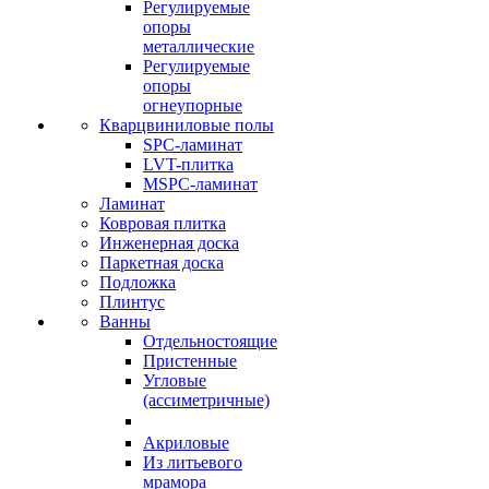
Регулируемые
опоры
металлические
Регулируемые
опоры
огнеупорные
Кварцвиниловые полы
SPC-ламинат
LVT-плитка
MSPC-ламинат
Ламинат
Ковровая плитка
Инженерная доска
Паркетная доска
Подложка
Плинтус
Ванны
Отдельностоящие
Пристенные
Угловые
(ассиметричные)
Акриловые
Из литьевого
мрамора