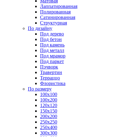
Матовая
Лаппатированная
Полированная
Сатинированная
Структурная
По дизайну
Под дерево
Под бетон
Под камень
Под металл
Под мрамор
Под паркет
Пэчворк
Травертин
Терраццо
Флористика
По размеру
100х100
100х200
120х120
150х150
200х200
250х250
250х400
300х300