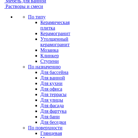
Мебель для ванной
Растворы и смеси
По типу
Керамическая
плитка
Керамогранит
Утолщенный
керамогранит
Мозаика
Клинкер
Ступени
По назначению
Для бассейна
Для ванной
Для кухни
Для офиса
Для террасы
Для улицы
Для фасада
Для фартука
Для бани
Для беседки
По поверхности
Глянцевая