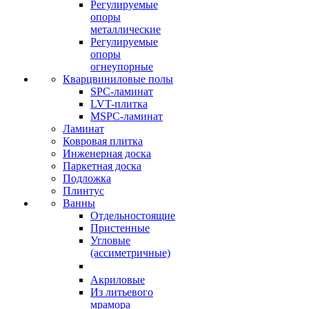
Регулируемые
опоры
металлические
Регулируемые
опоры
огнеупорные
Кварцвиниловые полы
SPC-ламинат
LVT-плитка
MSPC-ламинат
Ламинат
Ковровая плитка
Инженерная доска
Паркетная доска
Подложка
Плинтус
Ванны
Отдельностоящие
Пристенные
Угловые
(ассиметричные)
Акриловые
Из литьевого
мрамора