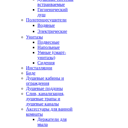
встраиваемые
Гигиенический
душ
Полотенцесушители
ㅤВодяные
ㅤЭлектрические
Унитазы
Подвесные
Напольные
Умные (смарт-
унитазы)
Сидения
Инсталляции
Биде
Душевые кабины и
ограждения
Душевые поддоны
Слив, канализация,
душевые трапы и
душевые каналы
Аксессуары для ванной
комнаты
Держатели для
мыла