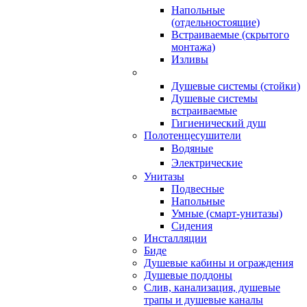
Напольные
(отдельностоящие)
Встраиваемые (скрытого
монтажа)
Изливы
Душевые системы (стойки)
Душевые системы
встраиваемые
Гигиенический душ
Полотенцесушители
ㅤВодяные
ㅤЭлектрические
Унитазы
Подвесные
Напольные
Умные (смарт-унитазы)
Сидения
Инсталляции
Биде
Душевые кабины и ограждения
Душевые поддоны
Слив, канализация, душевые
трапы и душевые каналы