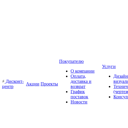
Покупателю
Услуги
О компании
Оплата,
Дизайн
Дисконт-
доставка и
визуал
Акции
Проекты
центр
возврат
Технич
График
(черте
поставок
Консул
Новости