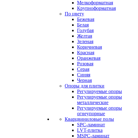
Мелкоформатная
Крупноформатная
По цвету
Бежевая
Белая
Голубая
Желтая
Зеленая
Коричневая
Красная
Оранжевая
Розовая
Серая
Синяя
Черная
Опоры для плитки
Регулируемые опоры
Регулируемые опоры
металлические
Регулируемые опоры
огнеупорные
Кварцвиниловые полы
SPC-ламинат
LVT-плитка
MSPC-ламинат