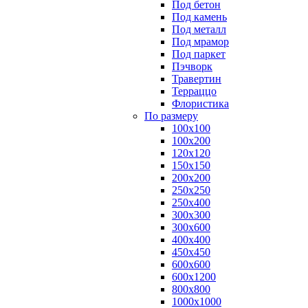
Под бетон
Под камень
Под металл
Под мрамор
Под паркет
Пэчворк
Травертин
Терраццо
Флористика
По размеру
100х100
100х200
120х120
150х150
200х200
250х250
250х400
300х300
300х600
400х400
450х450
600х600
600х1200
800х800
1000х1000