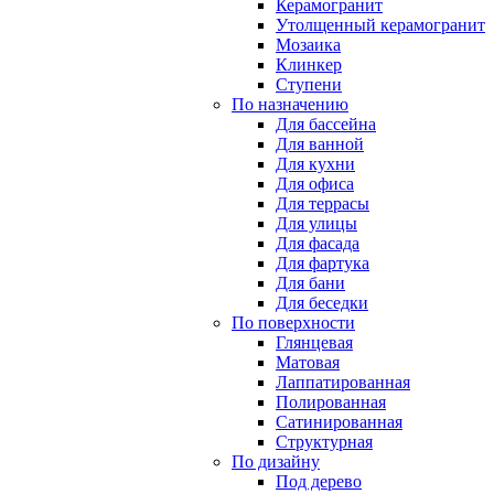
Керамогранит
Утолщенный керамогранит
Мозаика
Клинкер
Ступени
По назначению
Для бассейна
Для ванной
Для кухни
Для офиса
Для террасы
Для улицы
Для фасада
Для фартука
Для бани
Для беседки
По поверхности
Глянцевая
Матовая
Лаппатированная
Полированная
Сатинированная
Структурная
По дизайну
Под дерево