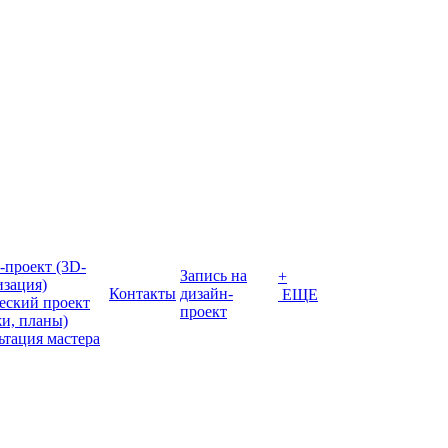
-проект (3D-
Запись на
+
изация)
Контакты
дизайн-
ЕЩЕ
еский проект
проект
жи, планы)
ьтация мастера