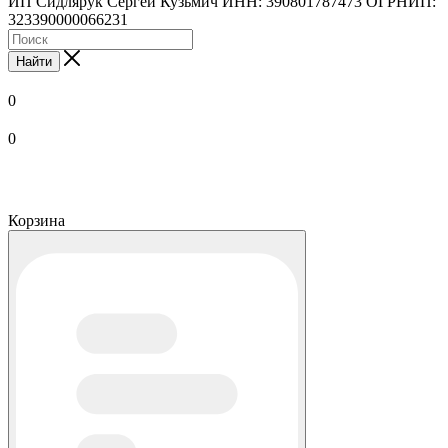
ИП Сидлярук Сергей Кузьмич ИНН: 390801787473 ОГРНИП:
323390000066231
Найти
0
0
Корзина