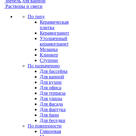
Мебель для ванной
Растворы и смеси
По типу
Керамическая
плитка
Керамогранит
Утолщенный
керамогранит
Мозаика
Клинкер
Ступени
По назначению
Для бассейна
Для ванной
Для кухни
Для офиса
Для террасы
Для улицы
Для фасада
Для фартука
Для бани
Для беседки
По поверхности
Глянцевая