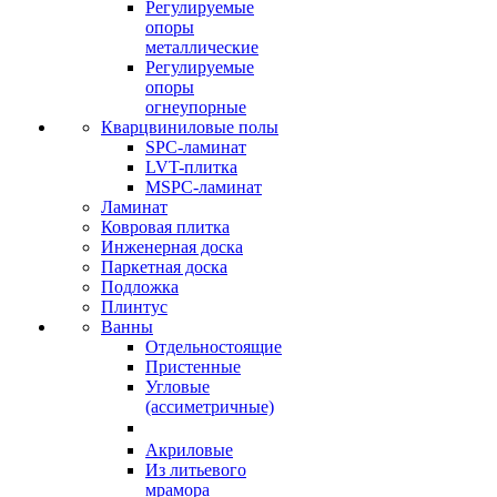
Регулируемые
опоры
металлические
Регулируемые
опоры
огнеупорные
Кварцвиниловые полы
SPC-ламинат
LVT-плитка
MSPC-ламинат
Ламинат
Ковровая плитка
Инженерная доска
Паркетная доска
Подложка
Плинтус
Ванны
Отдельностоящие
Пристенные
Угловые
(ассиметричные)
Акриловые
Из литьевого
мрамора