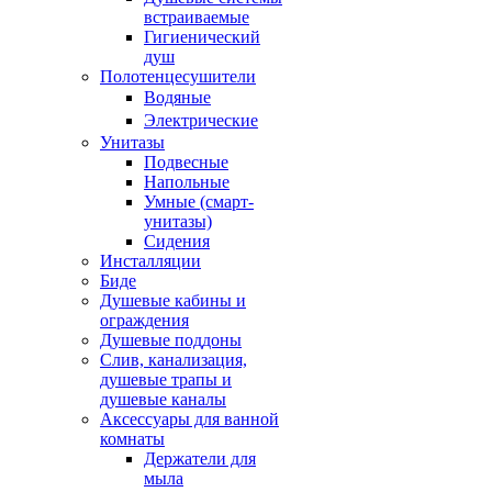
встраиваемые
Гигиенический
душ
Полотенцесушители
ㅤВодяные
ㅤЭлектрические
Унитазы
Подвесные
Напольные
Умные (смарт-
унитазы)
Сидения
Инсталляции
Биде
Душевые кабины и
ограждения
Душевые поддоны
Слив, канализация,
душевые трапы и
душевые каналы
Аксессуары для ванной
комнаты
Держатели для
мыла