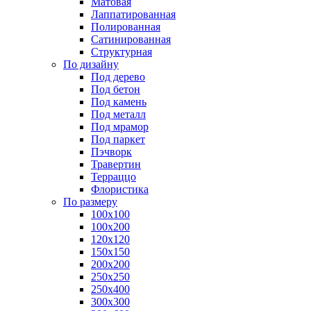
Матовая
Лаппатированная
Полированная
Сатинированная
Структурная
По дизайну
Под дерево
Под бетон
Под камень
Под металл
Под мрамор
Под паркет
Пэчворк
Травертин
Терраццо
Флористика
По размеру
100х100
100х200
120х120
150х150
200х200
250х250
250х400
300х300