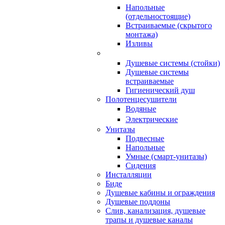
Напольные
(отдельностоящие)
Встраиваемые (скрытого
монтажа)
Изливы
Душевые системы (стойки)
Душевые системы
встраиваемые
Гигиенический душ
Полотенцесушители
ㅤВодяные
ㅤЭлектрические
Унитазы
Подвесные
Напольные
Умные (смарт-унитазы)
Сидения
Инсталляции
Биде
Душевые кабины и ограждения
Душевые поддоны
Слив, канализация, душевые
трапы и душевые каналы