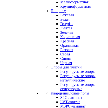
Мелкоформатная
Крупноформатная
По цвету
Бежевая
Белая
Голубая
Желтая
Зеленая
Коричневая
Красная
Оранжевая
Розовая
Серая
Синяя
Черная
Опоры для плитки
Регулируемые опоры
Регулируемые опоры
металлические
Регулируемые опоры
огнеупорные
Кварцвиниловые полы
SPC-ламинат
LVT-плитка
MSPC-ламинат