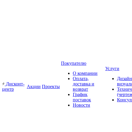
Покупателю
Услуги
О компании
Оплата,
Дизайн
Дисконт-
доставка и
визуал
Акции
Проекты
центр
возврат
Технич
График
(черте
поставок
Консул
Новости