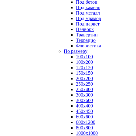
Под бетон
Под камень
Под металл
Под мрамор
Под паркет
Пэчворк
Травертин
Терраццо
Флористика
По размеру
100х100
100х200
120х120
150х150
200х200
250х250
250х400
300х300
300х600
400х400
450х450
600х600
600х1200
800х800
1000х1000