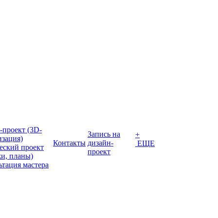
-проект (3D-
Запись на
+
изация)
Контакты
дизайн-
ЕЩЕ
еский проект
проект
жи, планы)
ьтация мастера