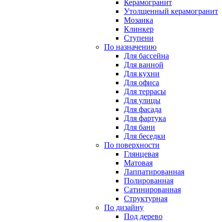
Керамогранит
Утолщенный керамогранит
Мозаика
Клинкер
Ступени
По назначению
Для бассейна
Для ванной
Для кухни
Для офиса
Для террасы
Для улицы
Для фасада
Для фартука
Для бани
Для беседки
По поверхности
Глянцевая
Матовая
Лаппатированная
Полированная
Сатинированная
Структурная
По дизайну
Под дерево