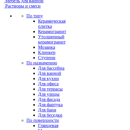
Мебель для ванной
Растворы и смеси
По типу
Керамическая
плитка
Керамогранит
Утолщенный
керамогранит
Мозаика
Клинкер
Ступени
По назначению
Для бассейна
Для ванной
Для кухни
Для офиса
Для террасы
Для улицы
Для фасада
Для фартука
Для бани
Для беседки
По поверхности
Глянцевая