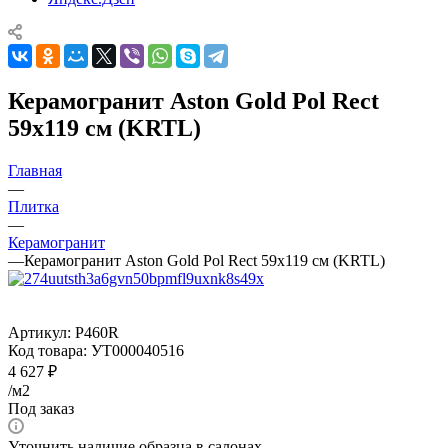
Керамогранит Aston Gold Pol Rect
59x119 см (KRTL)
Главная
—
Плитка
—
Керамогранит
—
Керамогранит Aston Gold Pol Rect 59x119 см (KRTL)
Артикул:
P460R
Код товара:
УТ000040516
4 627
₽
/м2
Под заказ
Уточнить наличие образца в салонах