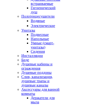
встраиваемые
Гигиенический
душ
Полотенцесушители
ㅤВодяные
ㅤЭлектрические
Унитазы
Подвесные
Напольные
Умные (смарт-
унитазы)
Сидения
Инсталляции
Биде
Душевые кабины и
ограждения
Душевые поддоны
Слив, канализация,
душевые трапы и
душевые каналы
Аксессуары для ванной
комнаты
Держатели для
мыла