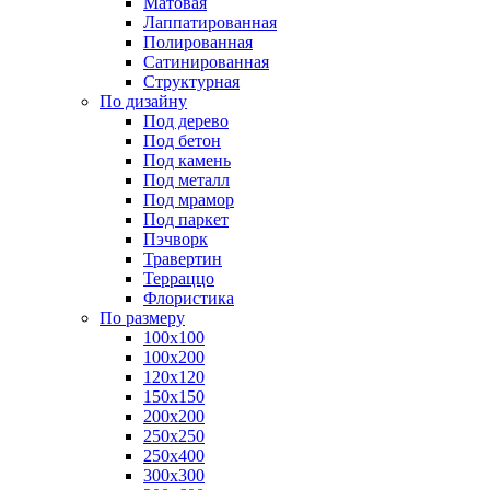
Матовая
Лаппатированная
Полированная
Сатинированная
Структурная
По дизайну
Под дерево
Под бетон
Под камень
Под металл
Под мрамор
Под паркет
Пэчворк
Травертин
Терраццо
Флористика
По размеру
100х100
100х200
120х120
150х150
200х200
250х250
250х400
300х300