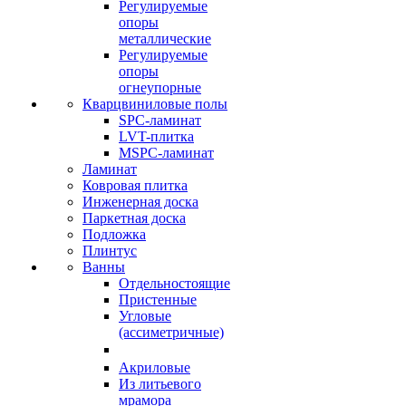
Регулируемые
опоры
металлические
Регулируемые
опоры
огнеупорные
Кварцвиниловые полы
SPC-ламинат
LVT-плитка
MSPC-ламинат
Ламинат
Ковровая плитка
Инженерная доска
Паркетная доска
Подложка
Плинтус
Ванны
Отдельностоящие
Пристенные
Угловые
(ассиметричные)
Акриловые
Из литьевого
мрамора