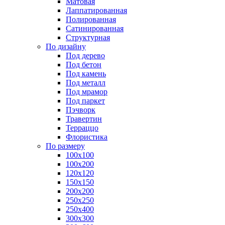
Матовая
Лаппатированная
Полированная
Сатинированная
Структурная
По дизайну
Под дерево
Под бетон
Под камень
Под металл
Под мрамор
Под паркет
Пэчворк
Травертин
Терраццо
Флористика
По размеру
100х100
100х200
120х120
150х150
200х200
250х250
250х400
300х300