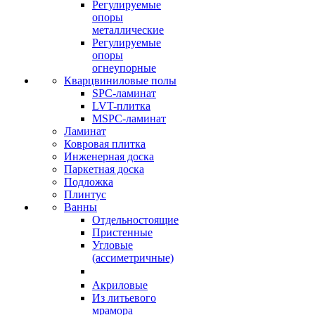
Регулируемые
опоры
металлические
Регулируемые
опоры
огнеупорные
Кварцвиниловые полы
SPC-ламинат
LVT-плитка
MSPC-ламинат
Ламинат
Ковровая плитка
Инженерная доска
Паркетная доска
Подложка
Плинтус
Ванны
Отдельностоящие
Пристенные
Угловые
(ассиметричные)
Акриловые
Из литьевого
мрамора