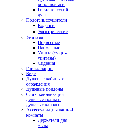
встраиваемые
Гигиенический
душ
Полотенцесушители
ㅤВодяные
ㅤЭлектрические
Унитазы
Подвесные
Напольные
Умные (смарт-
унитазы)
Сидения
Инсталляции
Биде
Душевые кабины и
ограждения
Душевые поддоны
Слив, канализация,
душевые трапы и
душевые каналы
Аксессуары для ванной
комнаты
Держатели для
мыла