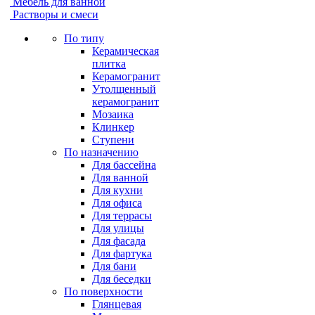
Мебель для ванной
Растворы и смеси
По типу
Керамическая
плитка
Керамогранит
Утолщенный
керамогранит
Мозаика
Клинкер
Ступени
По назначению
Для бассейна
Для ванной
Для кухни
Для офиса
Для террасы
Для улицы
Для фасада
Для фартука
Для бани
Для беседки
По поверхности
Глянцевая