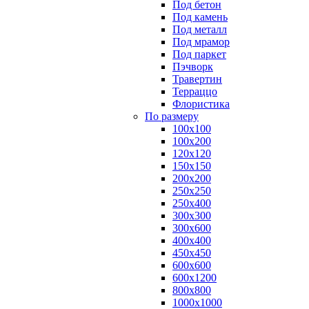
Под бетон
Под камень
Под металл
Под мрамор
Под паркет
Пэчворк
Травертин
Терраццо
Флористика
По размеру
100х100
100х200
120х120
150х150
200х200
250х250
250х400
300х300
300х600
400х400
450х450
600х600
600х1200
800х800
1000х1000