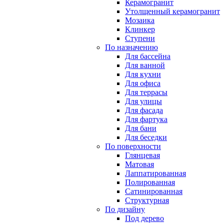
Керамогранит
Утолщенный керамогранит
Мозаика
Клинкер
Ступени
По назначению
Для бассейна
Для ванной
Для кухни
Для офиса
Для террасы
Для улицы
Для фасада
Для фартука
Для бани
Для беседки
По поверхности
Глянцевая
Матовая
Лаппатированная
Полированная
Сатинированная
Структурная
По дизайну
Под дерево