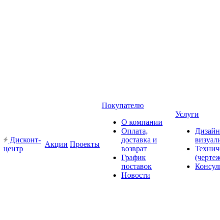
Покупателю
Услуги
О компании
Оплата,
Дизайн
Дисконт-
доставка и
визуал
Акции
Проекты
центр
возврат
Технич
График
(черте
поставок
Консул
Новости