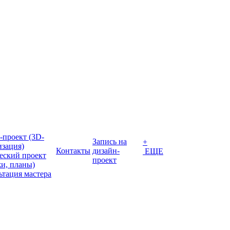
-проект (3D-
Запись на
+
изация)
Контакты
дизайн-
ЕЩЕ
еский проект
проект
жи, планы)
ьтация мастера