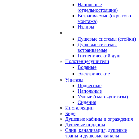
Напольные
(отдельностоящие)
Встраиваемые (скрытого
монтажа)
Изливы
Душевые системы (стойки)
Душевые системы
встраиваемые
Гигиенический душ
Полотенцесушители
ㅤВодяные
ㅤЭлектрические
Унитазы
Подвесные
Напольные
Умные (смарт-унитазы)
Сидения
Инсталляции
Биде
Душевые кабины и ограждения
Душевые поддоны
Слив, канализация, душевые
трапы и душевые каналы