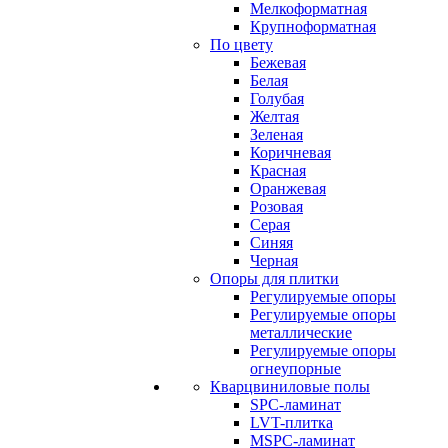
Мелкоформатная
Крупноформатная
По цвету
Бежевая
Белая
Голубая
Желтая
Зеленая
Коричневая
Красная
Оранжевая
Розовая
Серая
Синяя
Черная
Опоры для плитки
Регулируемые опоры
Регулируемые опоры
металлические
Регулируемые опоры
огнеупорные
Кварцвиниловые полы
SPC-ламинат
LVT-плитка
MSPC-ламинат