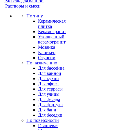
Мебель для ванной
Растворы и смеси
По типу
Керамическая
плитка
Керамогранит
Утолщенный
керамогранит
Мозаика
Клинкер
Ступени
По назначению
Для бассейна
Для ванной
Для кухни
Для офиса
Для террасы
Для улицы
Для фасада
Для фартука
Для бани
Для беседки
По поверхности
Глянцевая