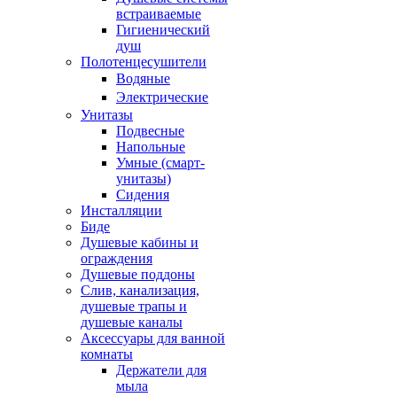
встраиваемые
Гигиенический
душ
Полотенцесушители
ㅤВодяные
ㅤЭлектрические
Унитазы
Подвесные
Напольные
Умные (смарт-
унитазы)
Сидения
Инсталляции
Биде
Душевые кабины и
ограждения
Душевые поддоны
Слив, канализация,
душевые трапы и
душевые каналы
Аксессуары для ванной
комнаты
Держатели для
мыла