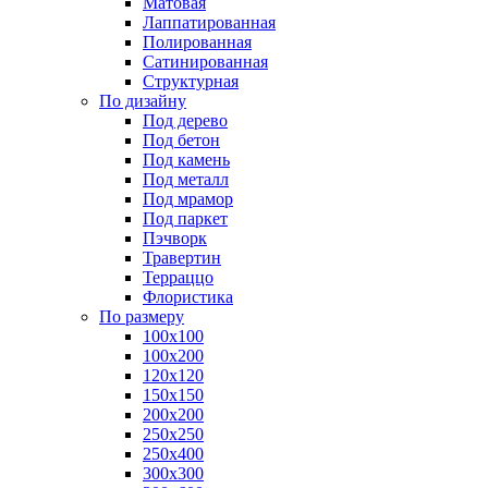
Матовая
Лаппатированная
Полированная
Сатинированная
Структурная
По дизайну
Под дерево
Под бетон
Под камень
Под металл
Под мрамор
Под паркет
Пэчворк
Травертин
Терраццо
Флористика
По размеру
100х100
100х200
120х120
150х150
200х200
250х250
250х400
300х300