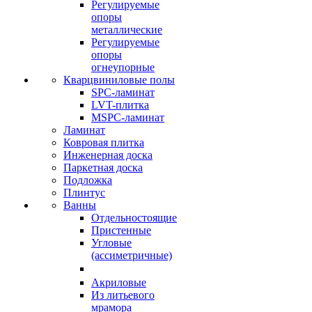
Регулируемые
опоры
металлические
Регулируемые
опоры
огнеупорные
Кварцвиниловые полы
SPC-ламинат
LVT-плитка
MSPC-ламинат
Ламинат
Ковровая плитка
Инженерная доска
Паркетная доска
Подложка
Плинтус
Ванны
Отдельностоящие
Пристенные
Угловые
(ассиметричные)
Акриловые
Из литьевого
мрамора