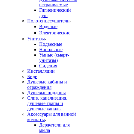
встраиваемые
Гигиенический
душ
Полотенцесушители
ㅤВодяные
ㅤЭлектрические
Унитазы
Подвесные
Напольные
Умные (смарт-
унитазы)
Сидения
Инсталляции
Биде
Душевые кабины и
ограждения
Душевые поддоны
Слив, канализация,
душевые трапы и
душевые каналы
Аксессуары для ванной
комнаты
Держатели для
мыла