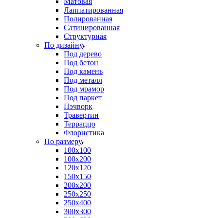
Матовая
Лаппатированная
Полированная
Сатинированная
Структурная
По дизайну
Под дерево
Под бетон
Под камень
Под металл
Под мрамор
Под паркет
Пэчворк
Травертин
Терраццо
Флористика
По размеру
100х100
100х200
120х120
150х150
200х200
250х250
250х400
300х300