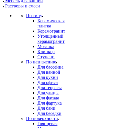
Мебель для ванной
Растворы и смеси
По типу
Керамическая
плитка
Керамогранит
Утолщенный
керамогранит
Мозаика
Клинкер
Ступени
По назначению
Для бассейна
Для ванной
Для кухни
Для офиса
Для террасы
Для улицы
Для фасада
Для фартука
Для бани
Для беседки
По поверхности
Глянцевая