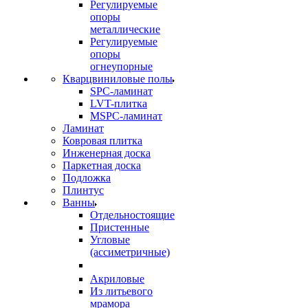
Регулируемые
опоры
металлические
Регулируемые
опоры
огнеупорные
Кварцвиниловые полы
SPC-ламинат
LVT-плитка
MSPC-ламинат
Ламинат
Ковровая плитка
Инженерная доска
Паркетная доска
Подложка
Плинтус
Ванны
Отдельностоящие
Пристенные
Угловые
(ассиметричные)
Акриловые
Из литьевого
мрамора