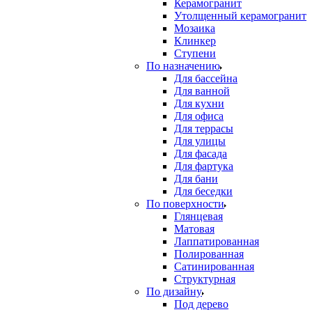
Керамогранит
Утолщенный керамогранит
Мозаика
Клинкер
Ступени
По назначению
Для бассейна
Для ванной
Для кухни
Для офиса
Для террасы
Для улицы
Для фасада
Для фартука
Для бани
Для беседки
По поверхности
Глянцевая
Матовая
Лаппатированная
Полированная
Сатинированная
Структурная
По дизайну
Под дерево