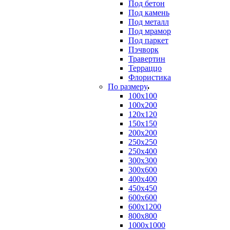
Под бетон
Под камень
Под металл
Под мрамор
Под паркет
Пэчворк
Травертин
Терраццо
Флористика
По размеру
100х100
100х200
120х120
150х150
200х200
250х250
250х400
300х300
300х600
400х400
450х450
600х600
600х1200
800х800
1000х1000