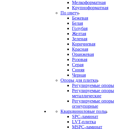
Мелкоформатная
Крупноформатная
По цвету
Бежевая
Белая
Голубая
Желтая
Зеленая
Коричневая
Красная
Оранжевая
Розовая
Серая
Синяя
Черная
Опоры для плитки
Регулируемые опоры
Регулируемые опоры
металлические
Регулируемые опоры
огнеупорные
Кварцвиниловые полы
SPC-ламинат
LVT-плитка
MSPC-ламинат