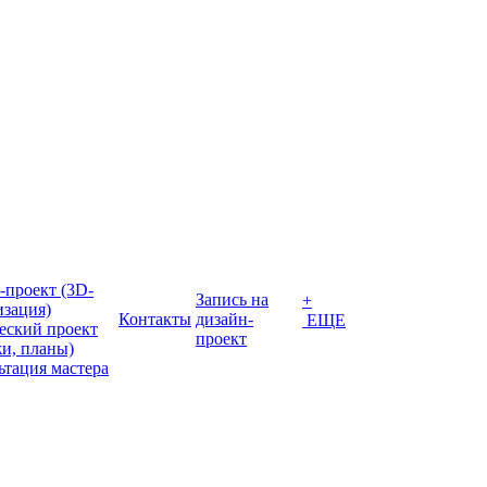
-проект (3D-
Запись на
+
изация)
Контакты
дизайн-
ЕЩЕ
еский проект
проект
жи, планы)
ьтация мастера