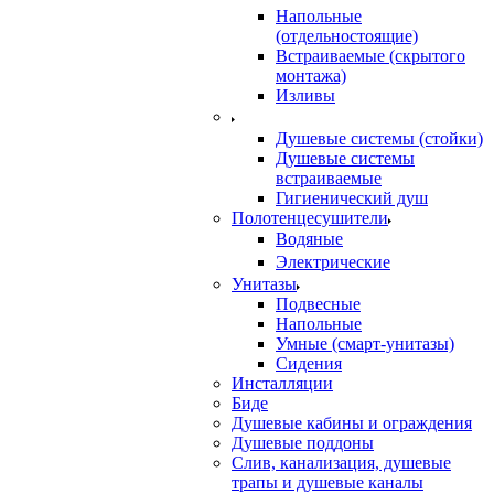
Напольные
(отдельностоящие)
Встраиваемые (скрытого
монтажа)
Изливы
Душевые системы (стойки)
Душевые системы
встраиваемые
Гигиенический душ
Полотенцесушители
ㅤВодяные
ㅤЭлектрические
Унитазы
Подвесные
Напольные
Умные (смарт-унитазы)
Сидения
Инсталляции
Биде
Душевые кабины и ограждения
Душевые поддоны
Слив, канализация, душевые
трапы и душевые каналы