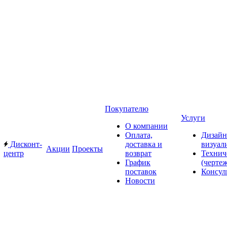
Покупателю
Услуги
О компании
Оплата,
Дизайн
Дисконт-
доставка и
визуал
Акции
Проекты
центр
возврат
Технич
График
(черте
поставок
Консул
Новости