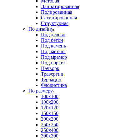
Матовая
Лаппатированная
Полированная
Сатинированная
Структурная
По дизайну
Под дерево
Под бетон
Под камень
Под металл
Под мрамор
Под паркет
Пэчворк
Травертин
Терраццо
Флористика
По размеру
100х100
100х200
120х120
150х150
200х200
250х250
250х400
300х300