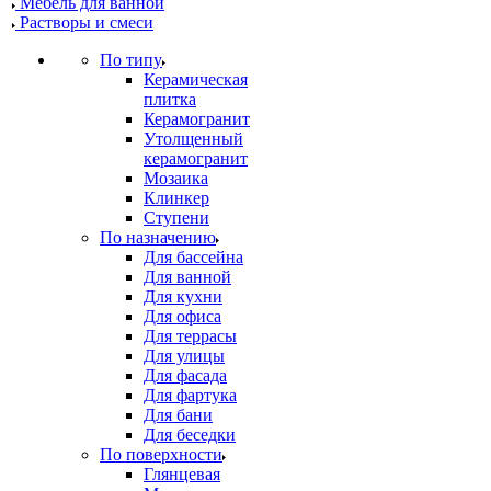
Мебель для ванной
Растворы и смеси
По типу
Керамическая
плитка
Керамогранит
Утолщенный
керамогранит
Мозаика
Клинкер
Ступени
По назначению
Для бассейна
Для ванной
Для кухни
Для офиса
Для террасы
Для улицы
Для фасада
Для фартука
Для бани
Для беседки
По поверхности
Глянцевая