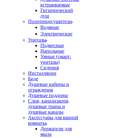
встраиваемые
Гигиенический
душ
Полотенцесушители
ㅤВодяные
ㅤЭлектрические
Унитазы
Подвесные
Напольные
Умные (смарт-
унитазы)
Сидения
Инсталляции
Биде
Душевые кабины и
ограждения
Душевые поддоны
Слив, канализация,
душевые трапы и
душевые каналы
Аксессуары для ванной
комнаты
Держатели для
мыла