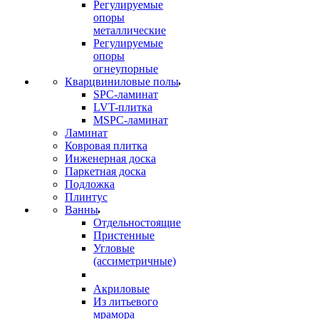
Регулируемые
опоры
металлические
Регулируемые
опоры
огнеупорные
Кварцвиниловые полы
SPC-ламинат
LVT-плитка
MSPC-ламинат
Ламинат
Ковровая плитка
Инженерная доска
Паркетная доска
Подложка
Плинтус
Ванны
Отдельностоящие
Пристенные
Угловые
(ассиметричные)
Акриловые
Из литьевого
мрамора