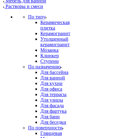
Мебель для ванной
Растворы и смеси
По типу
Керамическая
плитка
Керамогранит
Утолщенный
керамогранит
Мозаика
Клинкер
Ступени
По назначению
Для бассейна
Для ванной
Для кухни
Для офиса
Для террасы
Для улицы
Для фасада
Для фартука
Для бани
Для беседки
По поверхности
Глянцевая