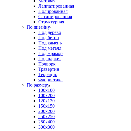
Матовая
Лаппатированная
Полированная
Сатинированная
Структурная
По дизайну
Под дерево
Под бетон
Под камень
Под металл
Под мрамор
Под паркет
Пэчворк
Травертин
Терраццо
Флористика
По размеру
100х100
100х200
120х120
150х150
200х200
250х250
250х400
300х300