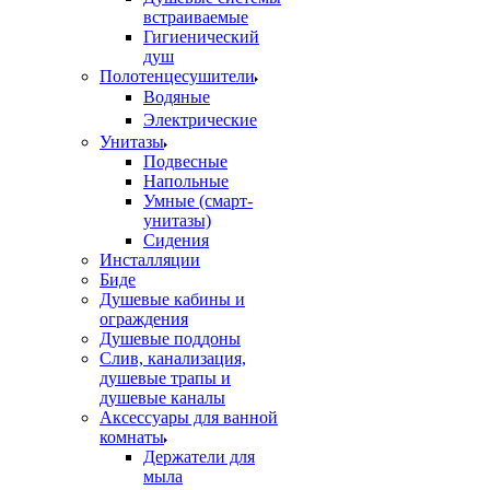
встраиваемые
Гигиенический
душ
Полотенцесушители
ㅤВодяные
ㅤЭлектрические
Унитазы
Подвесные
Напольные
Умные (смарт-
унитазы)
Сидения
Инсталляции
Биде
Душевые кабины и
ограждения
Душевые поддоны
Слив, канализация,
душевые трапы и
душевые каналы
Аксессуары для ванной
комнаты
Держатели для
мыла