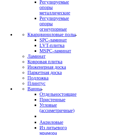
Регулируемые
опоры
металлические
Регулируемые
опоры
огнеупорные
Кварцвиниловые полы
SPC-ламинат
LVT-плитка
MSPC-ламинат
Ламинат
Ковровая плитка
Инженерная доска
Паркетная доска
Подложка
Плинтус
Ванны
Отдельностоящие
Пристенные
Угловые
(ассиметричные)
Акриловые
Из литьевого
мрамора