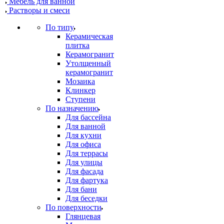
Мебель для ванной
Растворы и смеси
По типу
Керамическая
плитка
Керамогранит
Утолщенный
керамогранит
Мозаика
Клинкер
Ступени
По назначению
Для бассейна
Для ванной
Для кухни
Для офиса
Для террасы
Для улицы
Для фасада
Для фартука
Для бани
Для беседки
По поверхности
Глянцевая