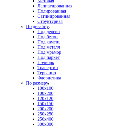
Матовая
Лаппатированная
Полированная
Сатинированная
Структурная
По дизайну
Под дерево
Под бетон
Под камень
Под металл
Под мрамор
Под паркет
Пэчворк
Травертин
Терраццо
Флористика
По размеру
100х100
100х200
120х120
150х150
200х200
250х250
250х400
300х300