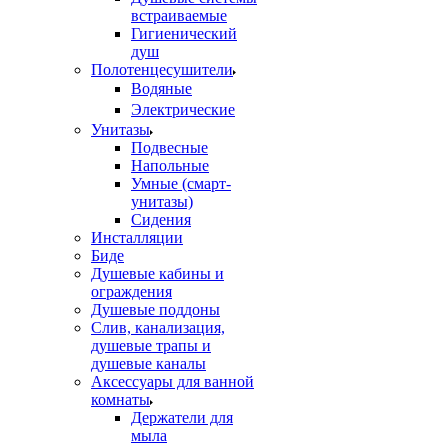
встраиваемые
Гигиенический
душ
Полотенцесушители
ㅤВодяные
ㅤЭлектрические
Унитазы
Подвесные
Напольные
Умные (смарт-
унитазы)
Сидения
Инсталляции
Биде
Душевые кабины и
ограждения
Душевые поддоны
Слив, канализация,
душевые трапы и
душевые каналы
Аксессуары для ванной
комнаты
Держатели для
мыла