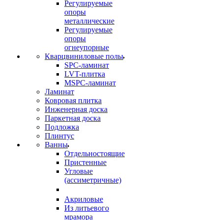
Регулируемые
опоры
металлические
Регулируемые
опоры
огнеупорные
Кварцвиниловые полы
SPC-ламинат
LVT-плитка
MSPC-ламинат
Ламинат
Ковровая плитка
Инженерная доска
Паркетная доска
Подложка
Плинтус
Ванны
Отдельностоящие
Пристенные
Угловые
(ассиметричные)
Акриловые
Из литьевого
мрамора