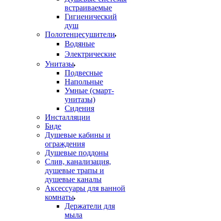
встраиваемые
Гигиенический
душ
Полотенцесушители
ㅤВодяные
ㅤЭлектрические
Унитазы
Подвесные
Напольные
Умные (смарт-
унитазы)
Сидения
Инсталляции
Биде
Душевые кабины и
ограждения
Душевые поддоны
Слив, канализация,
душевые трапы и
душевые каналы
Аксессуары для ванной
комнаты
Держатели для
мыла