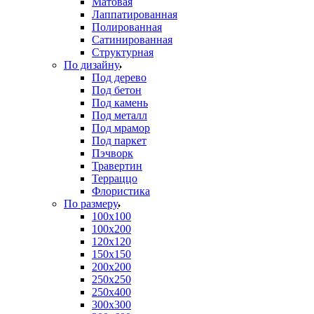
Матовая
Лаппатированная
Полированная
Сатинированная
Структурная
По дизайну
Под дерево
Под бетон
Под камень
Под металл
Под мрамор
Под паркет
Пэчворк
Травертин
Терраццо
Флористика
По размеру
100х100
100х200
120х120
150х150
200х200
250х250
250х400
300х300