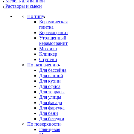
Мебель для ванной
Растворы и смеси
По типу
Керамическая
плитка
Керамогранит
Утолщенный
керамогранит
Мозаика
Клинкер
Ступени
По назначению
Для бассейна
Для ванной
Для кухни
Для офиса
Для террасы
Для улицы
Для фасада
Для фартука
Для бани
Для беседки
По поверхности
Глянцевая