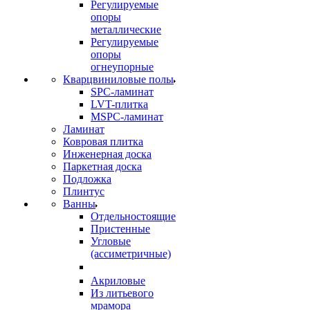
Регулируемые
опоры
металлические
Регулируемые
опоры
огнеупорные
Кварцвиниловые полы
SPC-ламинат
LVT-плитка
MSPC-ламинат
Ламинат
Ковровая плитка
Инженерная доска
Паркетная доска
Подложка
Плинтус
Ванны
Отдельностоящие
Пристенные
Угловые
(ассиметричные)
Акриловые
Из литьевого
мрамора