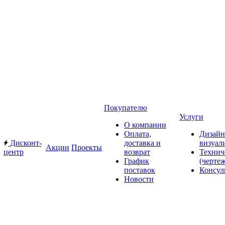
Покупателю
Услуги
О компании
Оплата,
Дизайн
Дисконт-
доставка и
визуал
Акции
Проекты
центр
возврат
Технич
График
(черте
поставок
Консул
Новости