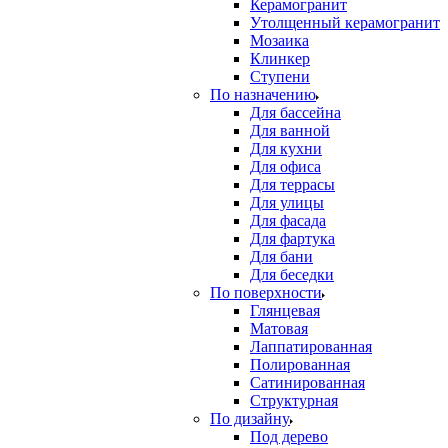
Керамогранит
Утолщенный керамогранит
Мозаика
Клинкер
Ступени
По назначению
Для бассейна
Для ванной
Для кухни
Для офиса
Для террасы
Для улицы
Для фасада
Для фартука
Для бани
Для беседки
По поверхности
Глянцевая
Матовая
Лаппатированная
Полированная
Сатинированная
Структурная
По дизайну
Под дерево