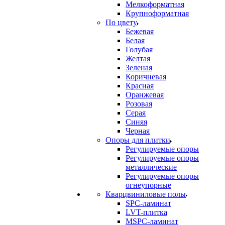
Мелкоформатная
Крупноформатная
По цвету
Бежевая
Белая
Голубая
Желтая
Зеленая
Коричневая
Красная
Оранжевая
Розовая
Серая
Синяя
Черная
Опоры для плитки
Регулируемые опоры
Регулируемые опоры
металлические
Регулируемые опоры
огнеупорные
Кварцвиниловые полы
SPC-ламинат
LVT-плитка
MSPC-ламинат