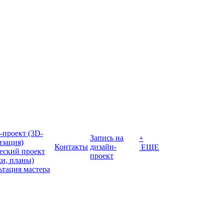
-проект (3D-
Запись на
+
изация)
Контакты
дизайн-
ЕЩЕ
еский проект
проект
жи, планы)
ьтация мастера