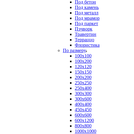
Под бетон
Под камень
Под металл
Под мрамор
Под паркет
Пэчворк
Травертин
Терраццо
Флористика
По размеру
100х100
100х200
120х120
150х150
200х200
250х250
250х400
300х300
300х600
400х400
450х450
600х600
600х1200
800х800
1000х1000