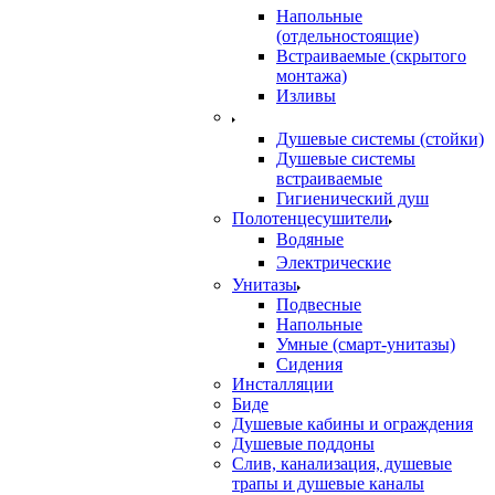
Напольные
(отдельностоящие)
Встраиваемые (скрытого
монтажа)
Изливы
Душевые системы (стойки)
Душевые системы
встраиваемые
Гигиенический душ
Полотенцесушители
ㅤВодяные
ㅤЭлектрические
Унитазы
Подвесные
Напольные
Умные (смарт-унитазы)
Сидения
Инсталляции
Биде
Душевые кабины и ограждения
Душевые поддоны
Слив, канализация, душевые
трапы и душевые каналы