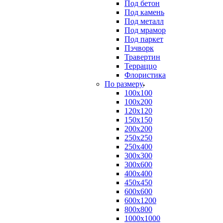
Под бетон
Под камень
Под металл
Под мрамор
Под паркет
Пэчворк
Травертин
Терраццо
Флористика
По размеру
100х100
100х200
120х120
150х150
200х200
250х250
250х400
300х300
300х600
400х400
450х450
600х600
600х1200
800х800
1000х1000