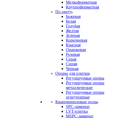
Мелкоформатная
Крупноформатная
По цвету
Бежевая
Белая
Голубая
Желтая
Зеленая
Коричневая
Красная
Оранжевая
Розовая
Серая
Синяя
Черная
Опоры для плитки
Регулируемые опоры
Регулируемые опоры
металлические
Регулируемые опоры
огнеупорные
Кварцвиниловые полы
SPC-ламинат
LVT-плитка
MSPC-ламинат