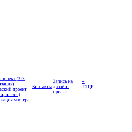
-проект (3D-
Запись на
+
изация)
Контакты
дизайн-
ЕЩЕ
еский проект
проект
жи, планы)
ьтация мастера