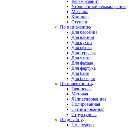
Керамогранит
Утолщенный керамогранит
Мозаика
Клинкер
Ступени
По назначению
Для бассейна
Для ванной
Для кухни
Для офиса
Для террасы
Для улицы
Для фасада
Для фартука
Для бани
Для беседки
По поверхности
Глянцевая
Матовая
Лаппатированная
Полированная
Сатинированная
Структурная
По дизайну
Под дерево