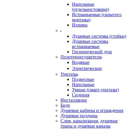
Напольные
(отдельностоящие)
Встраиваемые (скрытого
монтажа)
Изливы
Душевые системы (стойки)
Душевые системы
встраиваемые
Гигиенический душ
Полотенцесушители
ㅤВодяные
ㅤЭлектрические
Унитазы
Подвесные
Напольные
Умные (смарт-унитазы)
Сидения
Инсталляции
Биде
Душевые кабины и ограждения
Душевые поддоны
Слив, канализация, душевые
трапы и душевые каналы