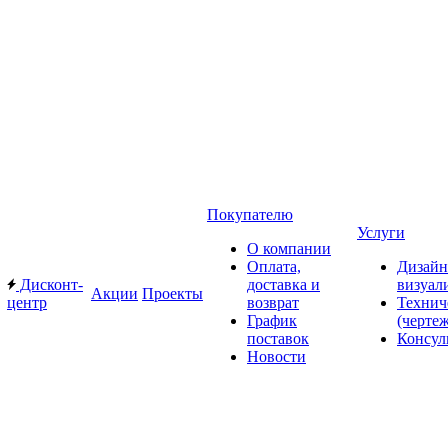
Покупателю
Услуги
О компании
Оплата,
Дизайн
Дисконт-
доставка и
визуал
Акции
Проекты
центр
возврат
Технич
График
(черте
поставок
Консул
Новости